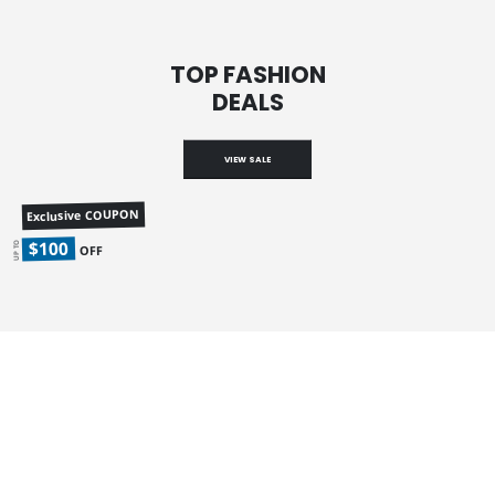
TOP FASHION
DEALS
VIEW SALE
Exclusive COUPON
$100
UP TO
OFF