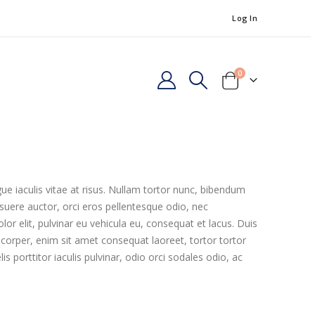
Log In
0
gue iaculis vitae at risus. Nullam tortor nunc, bibendum
osuere auctor, orci eros pellentesque odio, nec
r elit, pulvinar eu vehicula eu, consequat et lacus. Duis
mcorper, enim sit amet consequat laoreet, tortor tortor
 porttitor iaculis pulvinar, odio orci sodales odio, ac