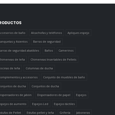
RODUCTOS
ccesorios de baño
Alcachofas y teléfonos
Apliques espejo
anquetas y Asientos
Barras de seguridad
arras de seguridad abatibles
Baños
Camerinos
himeneas de leña
Chimeneas Insertables de Pellets
ocinas de leña
Columnas de ducha
omplementos y accesorios
Conjunto de muebles de baño
onjuntos de ducha
Conjuntos de ducha
ispensadores de jabón
Dispensadores de papel
Espejos
spejos de aumento
Espejos Led
Espejos táctiles
stufas de Pellet
Estufas pellet y leña
Grifería
Jaboneras