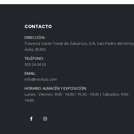
CONTACTO
DIRECCIÓN:
Travesía Santo Tomé de Zabarcos, S-N, San Pedro del Arroy
Ávila, 05350
TELÉFONO:
920 24 04 33
EMAIL:
info@reviluis.com
HORARIO ALMACÉN Y EXPOSICIÓN:
Lunes - Viernes: 9:00 - 14:00 / 15:30 - 19:00 | Sábados: 9:00 -
14:00