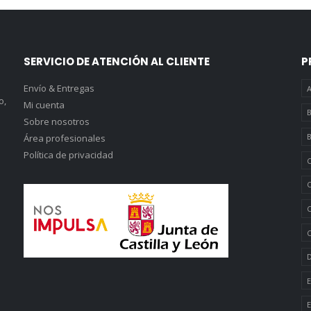
SERVICIO DE ATENCIÓN AL CLIENTE
P
Envío & Entregas
A
o,
Mi cuenta
B
Sobre nosotros
B
Área profesionales
Política de privacidad
C
C
C
C
D
E
E