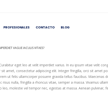
PROFESIONALES
CONTACTO
BLOG
MPERDIET VAGUE IACULIS VITAES?
urabitur eget leo at velit imperdiet varius. In eu ipsum vitae velit con
t amet, consectetur adipiscing elit. Integer fringilla, orci sit amet p
em ut felis ullamcorper posuere gravida tellus faucibus. Maecenas dolo
c risus nulla, fringilla a rhoncus vitae, semper a massa. Vivamus ulla
 leo, molestie vel tempor nec, egestas at massa. Aenean pulvinar, felis