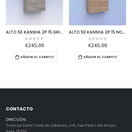
ALTO 50 KANSHA 2P 15 GRIS ARE
ALTO 50 KANSHA 2P 15 NOGAL ARE
€
245,00
€
245,00
0
out of 5
0
out of 5
AÑADIR AL CARRITO
AÑADIR AL CARRITO
CONTACTO
DIRECCIÓN:
Travesía Santo Tomé de Zabarcos, S-N, San Pedro del Arroyo,
Ávila, 05350