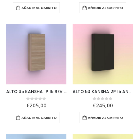
AÑADIR AL CARRITO
AÑADIR AL CARRITO
ALTO 35 KANSHA 1P 15 REV DCH NOGAL ARE
ALTO 50 KANSHA 2P 15 ANTRACITA
€
205,00
€
245,00
0
out of 5
0
out of 5
AÑADIR AL CARRITO
AÑADIR AL CARRITO