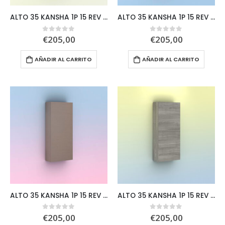
ALTO 35 KANSHA 1P 15 REV DCH ANTRACITA
ALTO 35 KANSHA 1P 15 REV DCH BLANCO
€
205,00
€
205,00
0
out of 5
0
out of 5
AÑADIR AL CARRITO
AÑADIR AL CARRITO
ALTO 35 KANSHA 1P 15 REV DCH FUMÉ ARE
ALTO 35 KANSHA 1P 15 REV DCH GRIS ARE
€
205,00
€
205,00
0
out of 5
0
out of 5