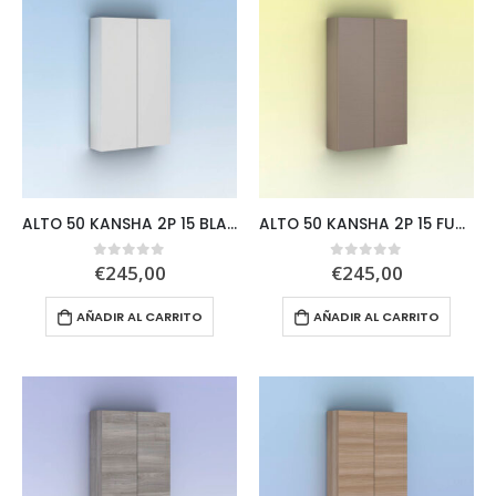
ALTO 50 KANSHA 2P 15 BLANCO
ALTO 50 KANSHA 2P 15 FUMÉ ARE
€
245,00
€
245,00
0
out of 5
0
out of 5
AÑADIR AL CARRITO
AÑADIR AL CARRITO