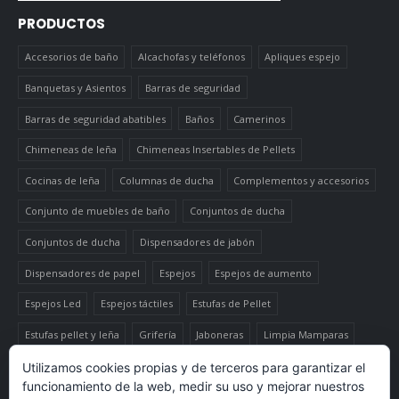
PRODUCTOS
Accesorios de baño
Alcachofas y teléfonos
Apliques espejo
Banquetas y Asientos
Barras de seguridad
Barras de seguridad abatibles
Baños
Camerinos
Chimeneas de leña
Chimeneas Insertables de Pellets
Cocinas de leña
Columnas de ducha
Complementos y accesorios
Conjunto de muebles de baño
Conjuntos de ducha
Conjuntos de ducha
Dispensadores de jabón
Dispensadores de papel
Espejos
Espejos de aumento
Espejos Led
Espejos táctiles
Estufas de Pellet
Estufas pellet y leña
Grifería
Jaboneras
Limpia Mamparas
Luminaria
Mueble auxiliar alto
Muebles de baño
Papeleras
Utilizamos cookies propias y de terceros para garantizar el
funcionamiento de la web, medir su uso y mejorar nuestros
Termo-productos de leña
TermoChimeneas de Pellets