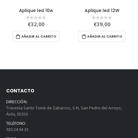
Aplique led 10w
Aplique led 12W
€
32,00
€
39,00
0
out of 5
0
out of 5
AÑADIR AL CARRITO
AÑADIR AL CARRITO
CONTACTO
DIRECCIÓN:
Travesía Santo Tomé de Zabarcos, S-N, San Pedro del Arroyo,
Ávila, 05350
TELÉFONO:
920 24 04 33