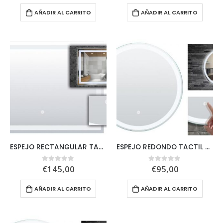
AÑADIR AL CARRITO
AÑADIR AL CARRITO
ESPEJO RECTANGULAR TACTIL CON LUZ LED
ESPEJO REDONDO TACTIL CON LUZ LED
€
145,00
€
95,00
0
out of 5
0
out of 5
AÑADIR AL CARRITO
AÑADIR AL CARRITO