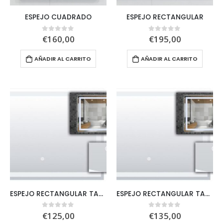
ESPEJO CUADRADO
ESPEJO RECTANGULAR
€
160,00
€
195,00
0
out of 5
0
out of 5
AÑADIR AL CARRITO
AÑADIR AL CARRITO
ESPEJO RECTANGULAR TACTIL CON LUZ LED
ESPEJO RECTANGULAR TACTIL CON LUZ LED
€
125,00
€
135,00
0
out of 5
0
out of 5