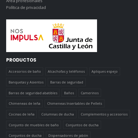
Área profesionales
Política de privacidad
PRODUCTOS
Accesorios de baño
Alcachofas y teléfonos
Apliques espejo
Banquetas y Asientos
Barras de seguridad
Barras de seguridad abatibles
Baños
Camerinos
Chimeneas de leña
Chimeneas Insertables de Pellets
Cocinas de leña
Columnas de ducha
Complementos y accesorios
Conjunto de muebles de baño
Conjuntos de ducha
Conjuntos de ducha
Dispensadores de jabón