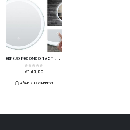
ESPEJO REDONDO TACTIL CON LUZ LED
€
140,00
0
out of 5
AÑADIR AL CARRITO