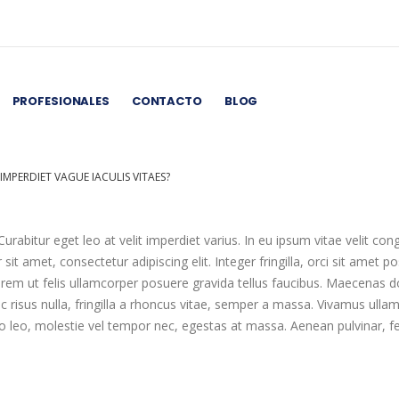
PROFESIONALES
CONTACTO
BLOG
IMPERDIET VAGUE IACULIS VITAES?
urabitur eget leo at velit imperdiet varius. In eu ipsum vitae velit con
t amet, consectetur adipiscing elit. Integer fringilla, orci sit amet p
em ut felis ullamcorper posuere gravida tellus faucibus. Maecenas dolo
c risus nulla, fringilla a rhoncus vitae, semper a massa. Vivamus ulla
 leo, molestie vel tempor nec, egestas at massa. Aenean pulvinar, felis