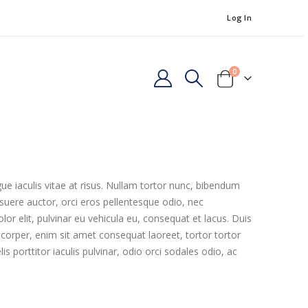
Log In
0
gue iaculis vitae at risus. Nullam tortor nunc, bibendum
osuere auctor, orci eros pellentesque odio, nec
r elit, pulvinar eu vehicula eu, consequat et lacus. Duis
mcorper, enim sit amet consequat laoreet, tortor tortor
 porttitor iaculis pulvinar, odio orci sodales odio, ac