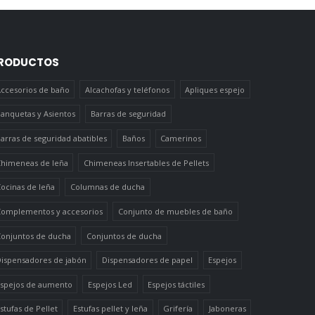
RODUCTOS
ccesorios de baño
Alcachofas y teléfonos
Apliques espejo
anquetas y Asientos
Barras de seguridad
arras de seguridad abatibles
Baños
Camerinos
himeneas de leña
Chimeneas Insertables de Pellets
ocinas de leña
Columnas de ducha
omplementos y accesorios
Conjunto de muebles de baño
onjuntos de ducha
Conjuntos de ducha
ispensadores de jabón
Dispensadores de papel
Espejos
spejos de aumento
Espejos Led
Espejos táctiles
stufas de Pellet
Estufas pellet y leña
Grifería
Jaboneras