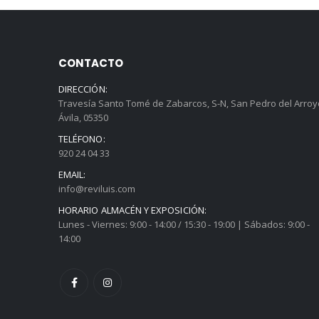
CONTACTO
DIRECCIÓN:
Travesía Santo Tomé de Zabarcos, S-N, San Pedro del Arroy
Ávila, 05350
TELÉFONO:
920 24 04 33
EMAIL:
info@reviluis.com
HORARIO ALMACÉN Y EXPOSICIÓN:
Lunes - Viernes: 9:00 - 14:00 / 15:30 - 19:00 | Sábados: 9:00 -
14:00