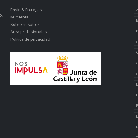
Envío & Entregas
A
o,
Mi cuenta
B
Sobre nosotros
B
Área profesionales
Política de privacidad
C
C
C
C
D
E
E
L
M
T