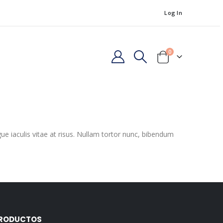
Log In
0
gue iaculis vitae at risus. Nullam tortor nunc, bibendum
RODUCTOS