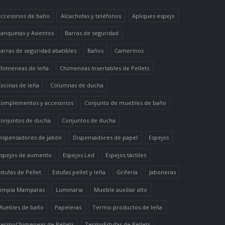
ccesorios de baño
Alcachofas y teléfonos
Apliques espejo
anquetas y Asientos
Barras de seguridad
arras de seguridad abatibles
Baños
Camerinos
himeneas de leña
Chimeneas Insertables de Pellets
ocinas de leña
Columnas de ducha
omplementos y accesorios
Conjunto de muebles de baño
onjuntos de ducha
Conjuntos de ducha
ispensadores de jabón
Dispensadores de papel
Espejos
spejos de aumento
Espejos Led
Espejos táctiles
stufas de Pellet
Estufas pellet y leña
Grifería
Jaboneras
impia Mamparas
Luminaria
Mueble auxiliar alto
uebles de baño
Papeleras
Termo-productos de leña
ermoChimeneas de Pellets
TermoEstufas de Pellets