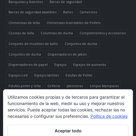
Banquetas y Asientos
Barras de seguridad
Barras de seguridad abatibles
Baños
Camerinos
Chimeneas de leña
Chimeneas Insertables de Pellets
Cocinas de leña
Columnas de ducha
Complementos y accesorios
Conjunto de muebles de baño
Conjuntos de ducha
Conjuntos de ducha
Dispensadores de jabón
Dispensadores de papel
Espejos
Espejos de aumento
Espejos Led
Espejos táctiles
Estufas de Pellet
Estufas pellet y leña
Grifería
Jaboneras
Limpia Mamparas
Luminaria
Mueble auxiliar alto
Muebles de baño
Papeleras
Utilizamos cookies propias y de terceros para garantizar el
funcionamiento de la web, medir su uso y mejorar nuestros
Termo-productos de leña
TermoChimeneas de Pellets
servicios. Puede aceptar todas las cookies, rechazar las no
necesarias o configurar sus preferencias.
Política de cookies
TermoEstufas de Pellets
Toalleros eléctricos secatoallas
Aceptar todo