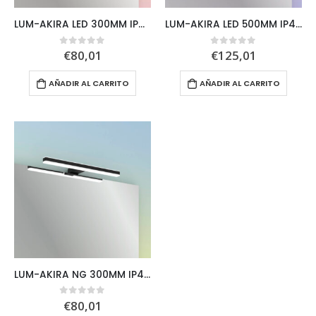
LUM-AKIRA LED 300MM IP44 8W 5700K 525LM
LUM-AKIRA LED 500MM IP44 12W 5700K1020LM
€
80,01
€
125,01
0
out of 5
0
out of 5
AÑADIR AL CARRITO
AÑADIR AL CARRITO
LUM-AKIRA NG 300MM IP44 8W 5700K 525LM
€
80,01
0
out of 5