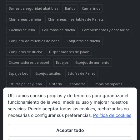
Barras de seguridad abatibles
Baños
Camerinos
Chimeneas de leña
Chimeneas Insertables de Pellets
Cocinas de leña
Columnas de ducha
Complementos y accesorios
Conjunto de muebles de baño
Conjuntos de ducha
Conjuntos de ducha
Dispensadores de jabón
Dispensadores de papel
Espejos
Espejos de aumento
Espejos Led
Espejos táctiles
Estufas de Pellet
Estufas pellet y leña
Grifería
Jaboneras
Limpia Mamparas
Luminaria
Mueble auxiliar alto
Muebles de baño
Papeleras
Utilizamos cookies propias y de terceros para garantizar el
funcionamiento de la web, medir su uso y mejorar nuestros
Termo-productos de leña
TermoChimeneas de Pellets
servicios. Puede aceptar todas las cookies, rechazar las no
necesarias o configurar sus preferencias.
Política de cookies
TermoEstufas de Pellets
Toalleros eléctricos secatoallas
Aceptar todo