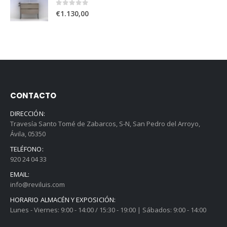
0
out of 5
€
1.130,00
CONTACTO
DIRECCIÓN:
Travesía Santo Tomé de Zabarcos, S-N, San Pedro del Arroyo,
Ávila, 05350
TELÉFONO:
920 24 04 33
EMAIL:
info@reviluis.com
HORARIO ALMACÉN Y EXPOSICIÓN:
Lunes - Viernes: 9:00 - 14:00 / 15:30 - 19:00 | Sábados: 9:00 - 14:00