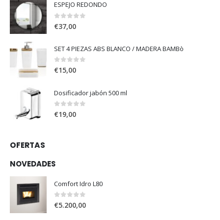
ESPEJO REDONDO
0
out of 5
€
37,00
SET 4 PIEZAS ABS BLANCO / MADERA BAMBò
0
out of 5
€
15,00
Dosificador jabón 500 ml
0
out of 5
€
19,00
OFERTAS
NOVEDADES
Comfort Idro L80
0
out of 5
€
5.200,00