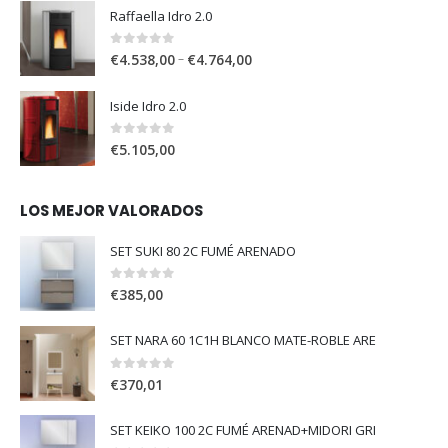
Raffaella Idro 2.0
0
out of 5
–
€
4.538,00
€
4.764,00
Iside Idro 2.0
0
out of 5
€
5.105,00
LOS MEJOR VALORADOS
SET SUKI 80 2C FUMÉ ARENADO
0
out of 5
€
385,00
SET NARA 60 1C1H BLANCO MATE-ROBLE ARE
0
out of 5
€
370,01
SET KEIKO 100 2C FUMÉ ARENAD+MIDORI GRI