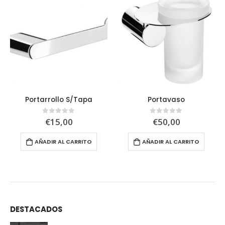
Portarrollo S/Tapa
Portavaso
€
15,00
€
50,00
0
out of 5
0
out of 5
AÑADIR AL CARRITO
AÑADIR AL CARRITO
DESTACADOS