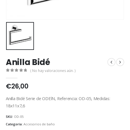
Anilla Bidé
( No hay valoraciones aún. )
0
out of 5
€
26,00
Anilla Bidé Serie de ODEîN, Referencia: OD-05, Medidas:
18x11x7,6
SKU:
OD-05
Categoría:
Accesorios de baño