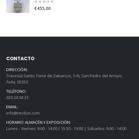
0
out of 5
€
455,00
CONTACTO
DIRECCIÓN:
Travesía Santo Tomé de Zabarcos, S-N, San Pedro del Arroyo,
Ávila, 05350
TELÉFONO:
920 24 04 33
EMAIL:
info@reviluis.com
HORARIO ALMACÉN Y EXPOSICIÓN:
Lunes - Viernes: 9:00 - 14:00 / 15:30 - 19:00 | Sábados: 9:00 - 14:00