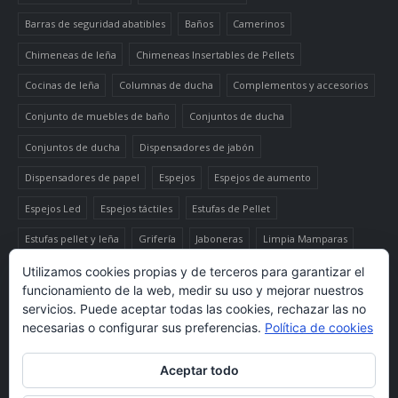
Barras de seguridad abatibles
Baños
Camerinos
Chimeneas de leña
Chimeneas Insertables de Pellets
Cocinas de leña
Columnas de ducha
Complementos y accesorios
Conjunto de muebles de baño
Conjuntos de ducha
Conjuntos de ducha
Dispensadores de jabón
Dispensadores de papel
Espejos
Espejos de aumento
Espejos Led
Espejos táctiles
Estufas de Pellet
Estufas pellet y leña
Grifería
Jaboneras
Limpia Mamparas
Luminaria
Mueble auxiliar alto
Muebles de baño
Papeleras
Utilizamos cookies propias y de terceros para garantizar el
funcionamiento de la web, medir su uso y mejorar nuestros
Termo-productos de leña
TermoChimeneas de Pellets
servicios. Puede aceptar todas las cookies, rechazar las no
necesarias o configurar sus preferencias.
Política de cookies
TermoEstufas de Pellets
Toalleros eléctricos secatoallas
Aceptar todo