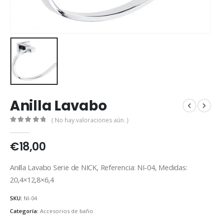
Anilla Lavabo
( No hay valoraciones aún. )
0
out of 5
€
18,00
Anilla Lavabo Serie de NICK, Referencia: NI-04, Medidas:
20,4×12,8×6,4
SKU:
NI-04
Categoría:
Accesorios de baño