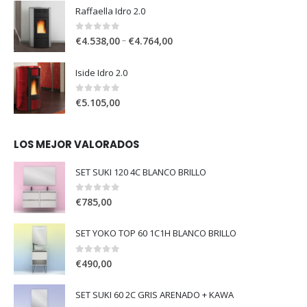
Raffaella Idro 2.0
0
out of 5
–
€
4.538,00
€
4.764,00
Iside Idro 2.0
0
out of 5
€
5.105,00
LOS MEJOR VALORADOS
SET SUKI 120 4C BLANCO BRILLO
0
out of 5
€
785,00
SET YOKO TOP 60 1C1H BLANCO BRILLO
0
out of 5
€
490,00
SET SUKI 60 2C GRIS ARENADO + KAWA