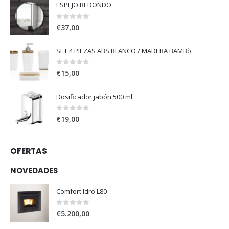
ESPEJO REDONDO
0
out of 5
€
37,00
SET 4 PIEZAS ABS BLANCO / MADERA BAMBò
0
out of 5
€
15,00
Dosificador jabón 500 ml
0
out of 5
€
19,00
OFERTAS
NOVEDADES
Comfort Idro L80
0
out of 5
€
5.200,00