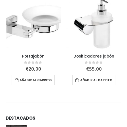
Portajabón
Dosificadores jabón
€
20,00
€
55,00
0
out of 5
0
out of 5
AÑADIR AL CARRITO
AÑADIR AL CARRITO
DESTACADOS