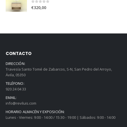
0
out of 5
€
320,00
CONTACTO
DIRECCIÓN:
Travesía Santo Tomé de Zabarcos, S-N, San Pedro del Arroyo,
Ávila, 05350
TELÉFONO:
920 24 04 33
EMAIL:
info@reviluis.com
HORARIO ALMACÉN Y EXPOSICIÓN:
Lunes - Viernes: 9:00 - 14:00 / 15:30 - 19:00 | Sábados: 9:00 - 14:00