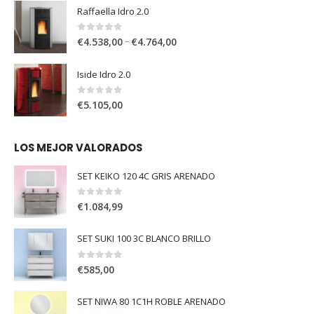
Raffaella Idro 2.0
0
out of 5
–
€
4.538,00
€
4.764,00
Iside Idro 2.0
0
out of 5
€
5.105,00
LOS MEJOR VALORADOS
SET KEIKO 120 4C GRIS ARENADO
0
out of 5
€
1.084,99
SET SUKI 100 3C BLANCO BRILLO
0
out of 5
€
585,00
SET NIWA 80 1C1H ROBLE ARENADO