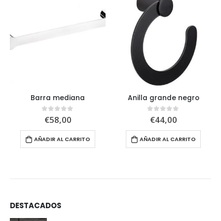
Barra mediana
Anilla grande negro
€
58,00
€
44,00
0
out of 5
0
out of 5
AÑADIR AL CARRITO
AÑADIR AL CARRITO
DESTACADOS