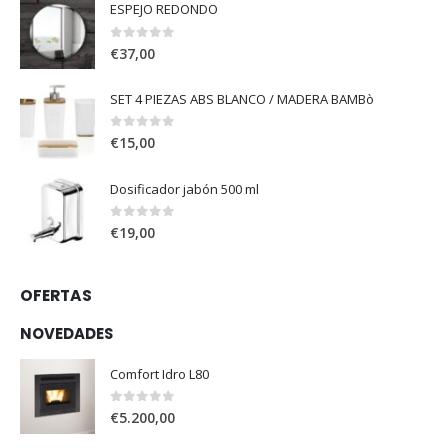
ESPEJO REDONDO
0
out of 5
€
37,00
SET 4 PIEZAS ABS BLANCO / MADERA BAMBò
0
out of 5
€
15,00
Dosificador jabón 500 ml
0
out of 5
€
19,00
OFERTAS
NOVEDADES
Comfort Idro L80
0
out of 5
€
5.200,00