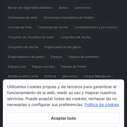
Barras de seguridad abatibles
Baños
Camerinos
Chimeneas de leña
Chimeneas Insertables de Pellets
Cocinas de leña
Columnas de ducha
Complementos y accesorios
Conjunto de muebles de baño
Conjuntos de ducha
Conjuntos de ducha
Dispensadores de jabón
Dispensadores de papel
Espejos
Espejos de aumento
Espejos Led
Espejos táctiles
Estufas de Pellet
Estufas pellet y leña
Grifería
Jaboneras
Limpia Mamparas
Luminaria
Mueble auxiliar alto
Muebles de baño
Papeleras
Utilizamos cookies propias y de terceros para garantizar el
funcionamiento de la web, medir su uso y mejorar nuestros
Termo-productos de leña
TermoChimeneas de Pellets
servicios. Puede aceptar todas las cookies, rechazar las no
necesarias o configurar sus preferencias.
Política de cookies
TermoEstufas de Pellets
Toalleros eléctricos secatoallas
Aceptar todo