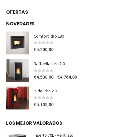
OFERTAS
NOVEDADES
Comfort Idro L80
0
out of 5
€
5.200,00
Raffaella Idro 2.0
0
out of 5
–
€
4.538,00
€
4.764,00
Iside Idro 2.0
0
out of 5
€
5.105,00
LOS MEJOR VALORADOS
Inserto 70L - Ventilato