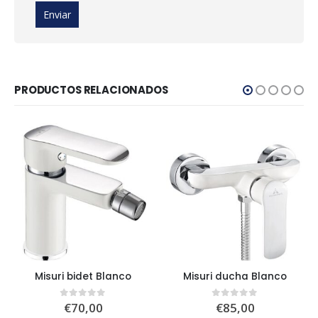
PRODUCTOS RELACIONADOS
Misuri bidet Blanco
Misuri ducha Blanco
€
70,00
€
85,00
0
out of 5
0
out of 5