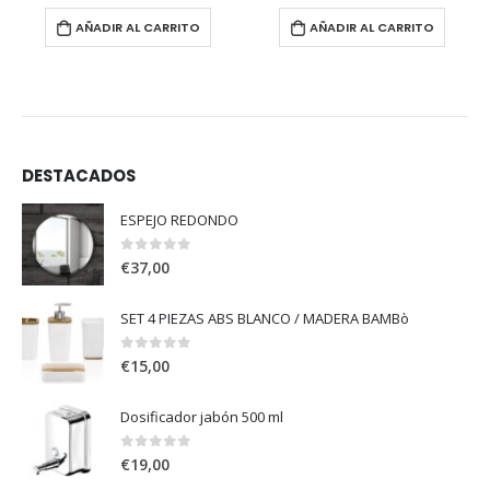
AÑADIR AL CARRITO
AÑADIR AL CARRITO
DESTACADOS
ESPEJO REDONDO
0
out of 5
€
37,00
SET 4 PIEZAS ABS BLANCO / MADERA BAMBò
0
out of 5
€
15,00
Dosificador jabón 500 ml
0
out of 5
€
19,00