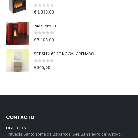
0
out of 5
€
1.313,00
Iside Idro 2.0
0
out of 5
€
5.105,00
SET SUKI 60 2C NOGAL ARENADO
0
out of 5
€
345,00
CONTACTO
DIRECCIÓN:
Travesía Santo Tomé de Zabarcos, S-N, San Pedro del Arroyo,