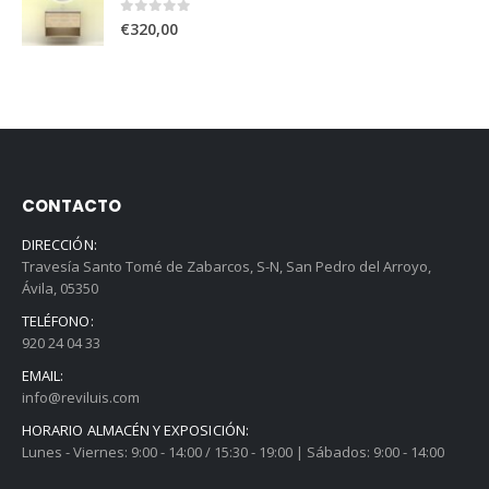
0
out of 5
€
320,00
CONTACTO
DIRECCIÓN:
Travesía Santo Tomé de Zabarcos, S-N, San Pedro del Arroyo,
Ávila, 05350
TELÉFONO:
920 24 04 33
EMAIL:
info@reviluis.com
HORARIO ALMACÉN Y EXPOSICIÓN:
Lunes - Viernes: 9:00 - 14:00 / 15:30 - 19:00 | Sábados: 9:00 - 14:00