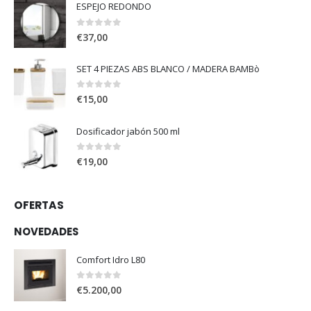
ESPEJO REDONDO
0
out of 5
€
37,00
SET 4 PIEZAS ABS BLANCO / MADERA BAMBò
0
out of 5
€
15,00
Dosificador jabón 500 ml
0
out of 5
€
19,00
OFERTAS
NOVEDADES
Comfort Idro L80
0
out of 5
€
5.200,00