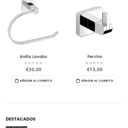
Anilla Lavabo
Percha
€
30,00
€
15,00
0
out of 5
0
out of 5
AÑADIR AL CARRITO
AÑADIR AL CARRITO
DESTACADOS