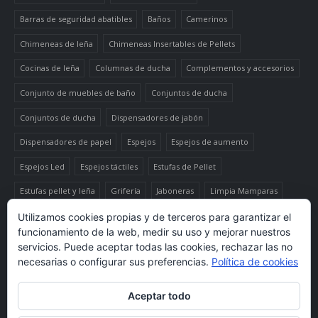
Barras de seguridad abatibles
Baños
Camerinos
Chimeneas de leña
Chimeneas Insertables de Pellets
Cocinas de leña
Columnas de ducha
Complementos y accesorios
Conjunto de muebles de baño
Conjuntos de ducha
Conjuntos de ducha
Dispensadores de jabón
Dispensadores de papel
Espejos
Espejos de aumento
Espejos Led
Espejos táctiles
Estufas de Pellet
Estufas pellet y leña
Grifería
Jaboneras
Limpia Mamparas
Luminaria
Mueble auxiliar alto
Muebles de baño
Papeleras
Utilizamos cookies propias y de terceros para garantizar el
funcionamiento de la web, medir su uso y mejorar nuestros
Termo-productos de leña
TermoChimeneas de Pellets
servicios. Puede aceptar todas las cookies, rechazar las no
necesarias o configurar sus preferencias.
Política de cookies
TermoEstufas de Pellets
Toalleros eléctricos secatoallas
Aceptar todo