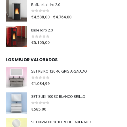
Raffaella Idro 2.0
0
out of 5
–
€
4.538,00
€
4.764,00
Iside Idro 2.0
0
out of 5
€
5.105,00
LOS MEJOR VALORADOS
SET KEIKO 120 4C GRIS ARENADO
0
out of 5
€
1.084,99
SET SUKI 100 3C BLANCO BRILLO
0
out of 5
€
585,00
SET NIWA 80 1C1H ROBLE ARENADO