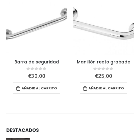
Barra de seguridad
Manillón recto grabado
€
30,00
€
25,00
0
out of 5
0
out of 5
AÑADIR AL CARRITO
AÑADIR AL CARRITO
DESTACADOS