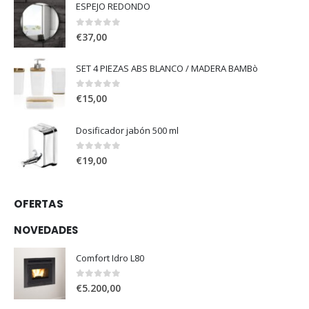
ESPEJO REDONDO
0
out of 5
€
37,00
SET 4 PIEZAS ABS BLANCO / MADERA BAMBò
0
out of 5
€
15,00
Dosificador jabón 500 ml
0
out of 5
€
19,00
OFERTAS
NOVEDADES
Comfort Idro L80
0
out of 5
€
5.200,00