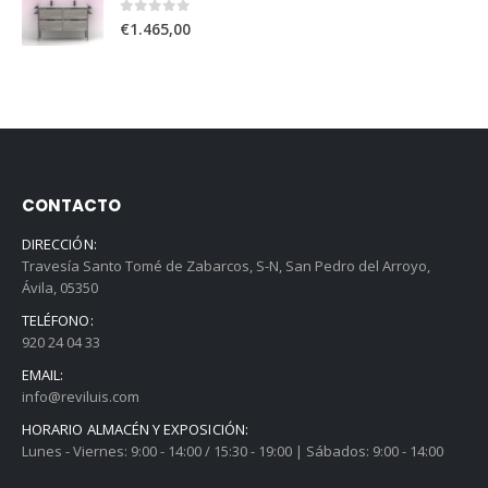
0
out of 5
€
1.465,00
CONTACTO
DIRECCIÓN:
Travesía Santo Tomé de Zabarcos, S-N, San Pedro del Arroyo,
Ávila, 05350
TELÉFONO:
920 24 04 33
EMAIL:
info@reviluis.com
HORARIO ALMACÉN Y EXPOSICIÓN:
Lunes - Viernes: 9:00 - 14:00 / 15:30 - 19:00 | Sábados: 9:00 - 14:00