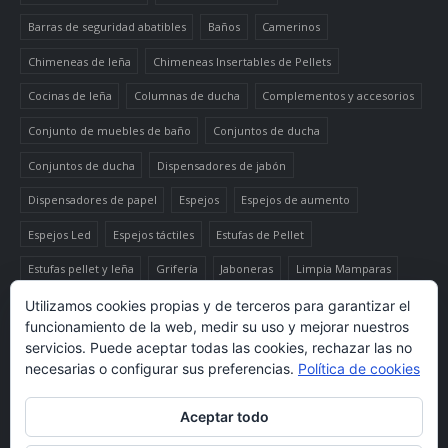
Barras de seguridad abatibles
Baños
Camerinos
Chimeneas de leña
Chimeneas Insertables de Pellets
Cocinas de leña
Columnas de ducha
Complementos y accesorios
Conjunto de muebles de baño
Conjuntos de ducha
Conjuntos de ducha
Dispensadores de jabón
Dispensadores de papel
Espejos
Espejos de aumento
Espejos Led
Espejos táctiles
Estufas de Pellet
Estufas pellet y leña
Grifería
Jaboneras
Limpia Mamparas
Luminaria
Mueble auxiliar alto
Muebles de baño
Papeleras
Utilizamos cookies propias y de terceros para garantizar el
funcionamiento de la web, medir su uso y mejorar nuestros
Termo-productos de leña
TermoChimeneas de Pellets
servicios. Puede aceptar todas las cookies, rechazar las no
necesarias o configurar sus preferencias.
Política de cookies
TermoEstufas de Pellets
Toalleros eléctricos secatoallas
Aceptar todo