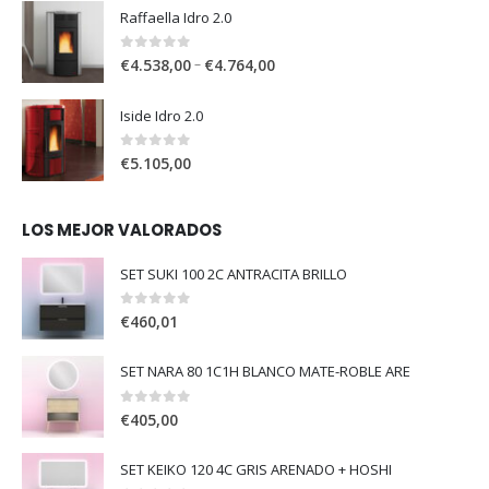
Raffaella Idro 2.0
0
out of 5
–
€
4.538,00
€
4.764,00
Iside Idro 2.0
0
out of 5
€
5.105,00
LOS MEJOR VALORADOS
SET SUKI 100 2C ANTRACITA BRILLO
0
out of 5
€
460,01
SET NARA 80 1C1H BLANCO MATE-ROBLE ARE
0
out of 5
€
405,00
SET KEIKO 120 4C GRIS ARENADO + HOSHI