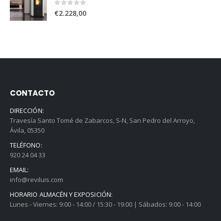
0
out of 5
€
2.228,00
CONTACTO
DIRECCIÓN:
Travesía Santo Tomé de Zabarcos, S-N, San Pedro del Arroyo,
Ávila, 05350
TELÉFONO:
920 24 04 33
EMAIL:
info@reviluis.com
HORARIO ALMACÉN Y EXPOSICIÓN:
Lunes - Viernes: 9:00 - 14:00 / 15:30 - 19:00 | Sábados: 9:00 - 14:00