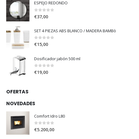
ESPEJO REDONDO
0
out of 5
€
37,00
SET 4 PIEZAS ABS BLANCO / MADERA BAMBò
0
out of 5
€
15,00
Dosificador jabón 500 ml
0
out of 5
€
19,00
OFERTAS
NOVEDADES
Comfort Idro L80
0
out of 5
€
5.200,00