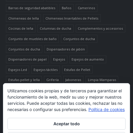
Barras de seguridad abatibles
Baños
Camerinos
Chimeneas de leña
Chimeneas Insertables de Pellets
Cocinas de leña
Columnas de ducha
Complementos y accesorios
Conjunto de muebles de baño
Conjuntos de ducha
Conjuntos de ducha
Dispensadores de jabón
Dispensadores de papel
Espejos
Espejos de aumento
Espejos Led
Espejos táctiles
Estufas de Pellet
Estufas pellet y leña
Grifería
Jaboneras
Limpia Mamparas
Luminaria
Mueble auxiliar alto
Muebles de baño
Papeleras
Utilizamos cookies propias y de terceros para garantizar el
funcionamiento de la web, medir su uso y mejorar nuestros
Termo-productos de leña
TermoChimeneas de Pellets
servicios. Puede aceptar todas las cookies, rechazar las no
necesarias o configurar sus preferencias.
Política de cookies
TermoEstufas de Pellets
Toalleros eléctricos secatoallas
Aceptar todo