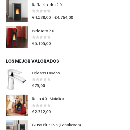
Raffaella Idro 2.0
0
out of 5
–
€
4.538,00
€
4.764,00
Iside Idro 2.0
0
out of 5
€
5.105,00
LOS MEJOR VALORADOS
Orleans Lavabo
0
out of 5
€
75,00
Rosa 4.0 - Maiolica
0
out of 5
€
2.312,00
Giusy Plus Evo (Canalizada)