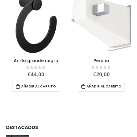
Anilla grande negro
Percha
€
44,00
€
20,00
0
out of 5
0
out of 5
AÑADIR AL CARRITO
AÑADIR AL CARRITO
DESTACADOS