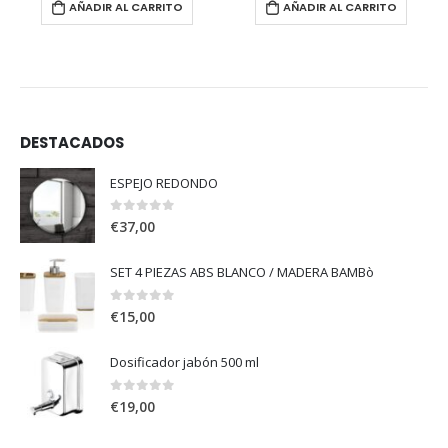
AÑADIR AL CARRITO
AÑADIR AL CARRITO
DESTACADOS
ESPEJO REDONDO
0
out of 5
€
37,00
SET 4 PIEZAS ABS BLANCO / MADERA BAMBò
0
out of 5
€
15,00
Dosificador jabón 500 ml
0
out of 5
€
19,00