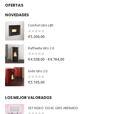
OFERTAS
NOVEDADES
Comfort Idro L80
0
out of 5
€
5.200,00
Raffaella Idro 2.0
0
out of 5
–
€
4.538,00
€
4.764,00
Iside Idro 2.0
0
out of 5
€
5.105,00
LOS MEJOR VALORADOS
SET KEIKO 120 4C GRIS ARENADO