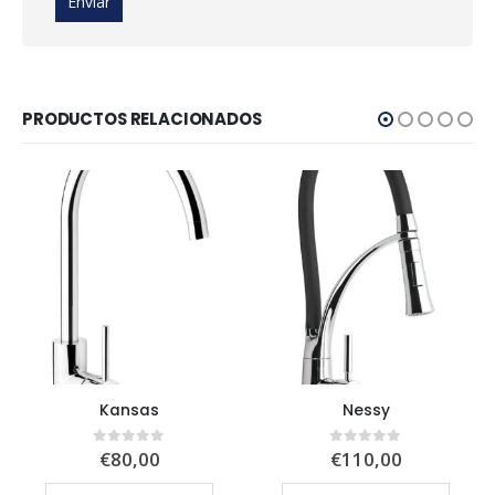
PRODUCTOS RELACIONADOS
Kansas
Nessy
€
80,00
€
110,00
0
out of 5
0
out of 5