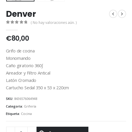
Denver
( No hay valoraciones aún. )
0
out of 5
€
80,00
Grifo de cocina
Monomando
Caño giratorio 360∫
Aireador y Filtro Antical
Latón Cromado
Cartucho Sedal 350 x 53 x 220cm
SKU:
8436576064948
Categoría:
Grifería
Etiqueta:
Cocina