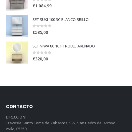
0
out of 5
€
1.084,99
SET SUKI 100 3C BLANCO BRILLO
0
out of 5
€
585,00
SET NIWA 80 1C1H ROBLE ARENADO
0
out of 5
€
320,00
CONTACTO
DIRECCIÓN:
Travesía Santo Tomé de Zabarcos, S-N, San Pedro del Arroyo,
Ávila, 05350