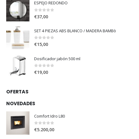
ESPEJO REDONDO
0
out of 5
€
37,00
SET 4 PIEZAS ABS BLANCO / MADERA BAMBò
0
out of 5
€
15,00
Dosificador jabón 500 ml
0
out of 5
€
19,00
OFERTAS
NOVEDADES
Comfort Idro L80
0
out of 5
€
5.200,00