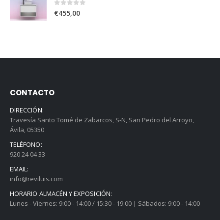
0
out of 5
€
455,00
CONTACTO
DIRECCIÓN:
Travesía Santo Tomé de Zabarcos, S-N, San Pedro del Arroyo,
Ávila, 05350
TELÉFONO:
920 24 04 33
EMAIL:
info@reviluis.com
HORARIO ALMACÉN Y EXPOSICIÓN:
Lunes - Viernes: 9:00 - 14:00 / 15:30 - 19:00 | Sábados: 9:00 - 14:00