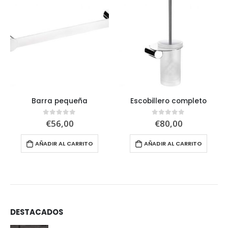
Barra pequeña
Escobillero completo
€
56,00
€
80,00
0
out of 5
0
out of 5
AÑADIR AL CARRITO
AÑADIR AL CARRITO
DESTACADOS