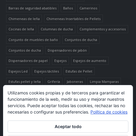
Barras de seguridad abatibles
Baños
Camerinos
Chimeneas de leña
Chimeneas Insertables de Pellets
Cocinas de leña
Columnas de ducha
Complementos y accesorios
Conjunto de muebles de baño
Conjuntos de ducha
Conjuntos de ducha
Dispensadores de jabón
Dispensadores de papel
Espejos
Espejos de aumento
Espejos Led
Espejos táctiles
Estufas de Pellet
Estufas pellet y leña
Grifería
Jaboneras
Limpia Mamparas
Luminaria
Mueble auxiliar alto
Muebles de baño
Papeleras
Utilizamos cookies propias y de terceros para garantizar el
funcionamiento de la web, medir su uso y mejorar nuestros
Termo-productos de leña
TermoChimeneas de Pellets
servicios. Puede aceptar todas las cookies, rechazar las no
necesarias o configurar sus preferencias.
Política de cookies
TermoEstufas de Pellets
Toalleros eléctricos secatoallas
Aceptar todo