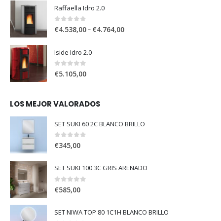
Raffaella Idro 2.0
0
out of 5
–
€
4.538,00
€
4.764,00
Iside Idro 2.0
0
out of 5
€
5.105,00
LOS MEJOR VALORADOS
SET SUKI 60 2C BLANCO BRILLO
0
out of 5
€
345,00
SET SUKI 100 3C GRIS ARENADO
0
out of 5
€
585,00
SET NIWA TOP 80 1C1H BLANCO BRILLO