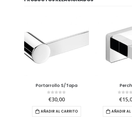
e
Portarrollo S/Tapa
Perc
5
0
out of 5
0
out 
€
30,00
€
15,
RITO
AÑADIR AL CARRITO
AÑADIR AL