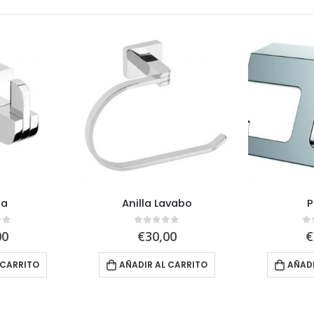
ha
Anilla Lavabo
P
of 5
0
out of 5
0
00
€
30,00
€
 CARRITO
AÑADIR AL CARRITO
AÑADI