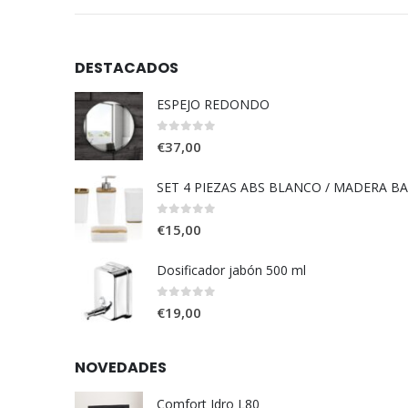
DESTACADOS
ESPEJO REDONDO
0
out of 5
€
37,00
SET 4 PIEZAS ABS BLANCO / MADERA B
0
out of 5
€
15,00
Dosificador jabón 500 ml
0
out of 5
€
19,00
NOVEDADES
Comfort Idro L80