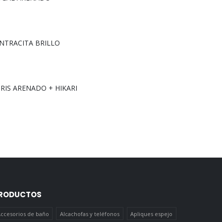
ANTRACITA BRILLO
GRIS ARENADO + HIKARI
RODUCTOS
ccesorios de baño
Alcachofas y teléfonos
Apliques espejo