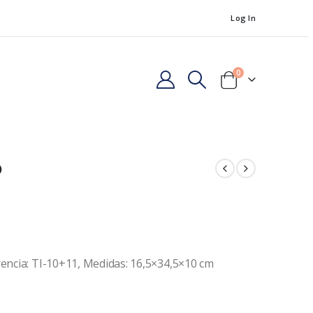
Log In
0
o
rencia: TI-10+11, Medidas: 16,5×34,5×10 cm