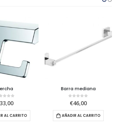
ercha
Barra mediana
Esco
out of 5
0
out of 5
33,00
€
46,00
R AL CARRITO
AÑADIR AL CARRITO