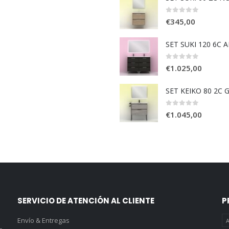
0
out of 5
€
345,00
SET SUKI 120 6C 
0
out of 5
€
1.025,00
SET KEIKO 80 2C 
0
out of 5
€
1.045,00
SERVICIO DE ATENCIÓN AL CLIENTE
P
Envío & Entregas
A