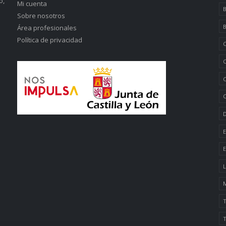
o,
Mi cuenta
B
Sobre nosotros
B
Área profesionales
Política de privacidad
C
C
C
C
D
E
E
L
M
T
T