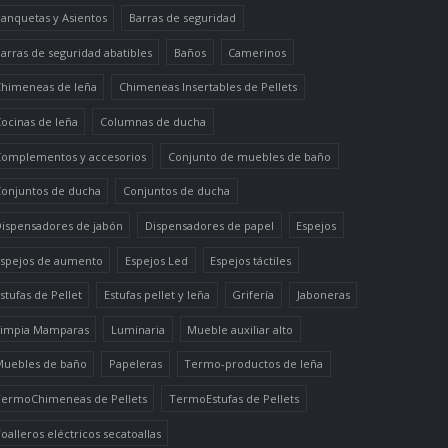
anquetas y Asientos
Barras de seguridad
arras de seguridad abatibles
Baños
Camerinos
himeneas de leña
Chimeneas Insertables de Pellets
ocinas de leña
Columnas de ducha
omplementos y accesorios
Conjunto de muebles de baño
onjuntos de ducha
Conjuntos de ducha
ispensadores de jabón
Dispensadores de papel
Espejos
spejos de aumento
Espejos Led
Espejos táctiles
stufas de Pellet
Estufas pellet y leña
Grifería
Jaboneras
impia Mamparas
Luminaria
Mueble auxiliar alto
uebles de baño
Papeleras
Termo-productos de leña
ermoChimeneas de Pellets
TermoEstufas de Pellets
oalleros eléctricos secatoallas