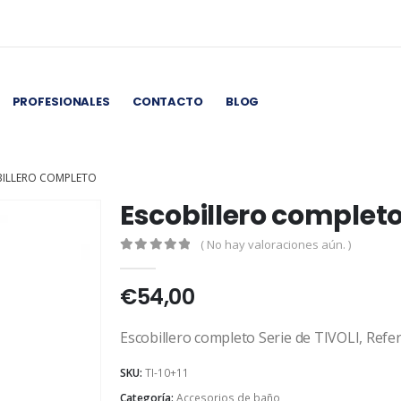
PROFESIONALES
CONTACTO
BLOG
BILLERO COMPLETO
Escobillero complet
( No hay valoraciones aún. )
0
out of 5
€
54,00
Escobillero completo Serie de TIVOLI, Refe
SKU:
TI-10+11
Categoría:
Accesorios de baño