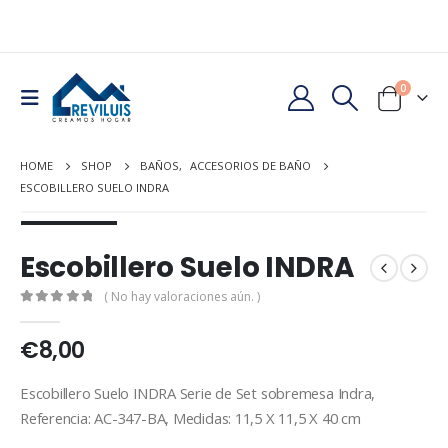
0
HOME
SHOP
BAÑOS
,
ACCESORIOS DE BAÑO
ESCOBILLERO SUELO INDRA
Escobillero Suelo INDRA
( No hay valoraciones aún. )
0
out of 5
€
8,00
Escobillero Suelo INDRA Serie de Set sobremesa Indra,
Referencia: AC-347-BA, Medidas: 11,5 X 11,5 X 40 cm