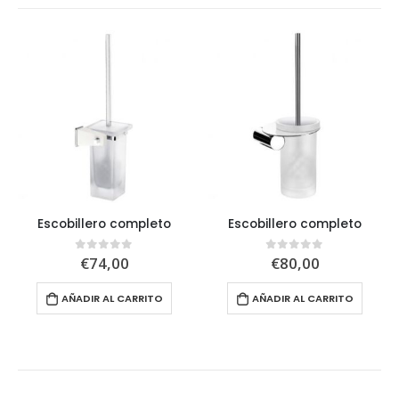
Escobillero completo
Escobillero completo
€
74,00
€
80,00
0
out of 5
0
out of 5
AÑADIR AL CARRITO
AÑADIR AL CARRITO