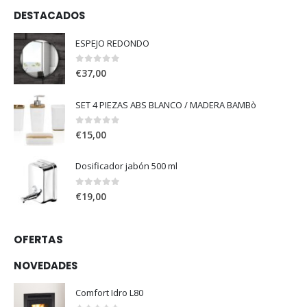
DESTACADOS
ESPEJO REDONDO
0
out of 5
€
37,00
SET 4 PIEZAS ABS BLANCO / MADERA BAMBò
0
out of 5
€
15,00
Dosificador jabón 500 ml
0
out of 5
€
19,00
OFERTAS
NOVEDADES
Comfort Idro L80