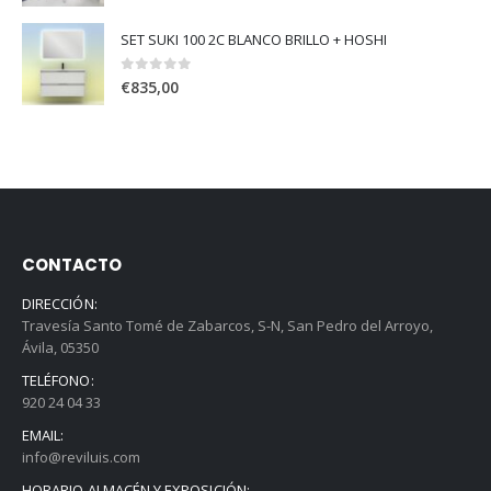
SET SUKI 100 2C BLANCO BRILLO + HOSHI
0
out of 5
€
835,00
CONTACTO
DIRECCIÓN:
Travesía Santo Tomé de Zabarcos, S-N, San Pedro del Arroyo,
Ávila, 05350
TELÉFONO:
920 24 04 33
EMAIL:
info@reviluis.com
HORARIO ALMACÉN Y EXPOSICIÓN: