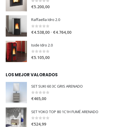
0
out of 5
€
5.200,00
Raffaella Idro 2.0
0
out of 5
–
€
4.538,00
€
4.764,00
Iside Idro 2.0
0
out of 5
€
5.105,00
LOS MEJOR VALORADOS
SET SUKI 60 3C GRIS ARENADO
0
out of 5
€
465,00
SET YOKO TOP 80 1C1H FUMÉ ARENADO
0
out of 5
€
524,99