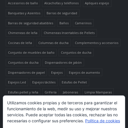
Accesorios de baño
Alcachofas y teléfonos
Apliques espejo
Banquetas y Asientos
Barras de seguridad
Barras de seguridad abatibles
Baños
Camerinos
Chimeneas de leña
Chimeneas Insertables de Pellets
Cocinas de leña
Columnas de ducha
Complementos y accesorios
Conjunto de muebles de baño
Conjuntos de ducha
Conjuntos de ducha
Dispensadores de jabón
Dispensadores de papel
Espejos
Espejos de aumento
Espejos Led
Espejos táctiles
Estufas de Pellet
Estufas pellet y leña
Grifería
Jaboneras
Limpia Mamparas
Luminaria
Mueble auxiliar alto
Muebles de baño
Papeleras
Utilizamos cookies propias y de terceros para garantizar el
funcionamiento de la web, medir su uso y mejorar nuestros
Termo-productos de leña
TermoChimeneas de Pellets
servicios. Puede aceptar todas las cookies, rechazar las no
necesarias o configurar sus preferencias.
Política de cookies
TermoEstufas de Pellets
Toalleros eléctricos secatoallas