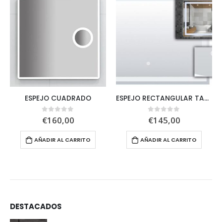
ESPEJO CUADRADO
ESPEJO RECTANGULAR TACTIL CON LUZ LED
€
160,00
€
145,00
0
out of 5
0
out of 5
AÑADIR AL CARRITO
AÑADIR AL CARRITO
DESTACADOS