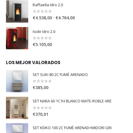
Raffaella Idro 2.0
0
out of 5
–
€
4.538,00
€
4.764,00
Iside Idro 2.0
0
out of 5
€
5.105,00
LOS MEJOR VALORADOS
SET SUKI 80 2C FUMÉ ARENADO
0
out of 5
€
385,00
SET NARA 60 1C1H BLANCO MATE-ROBLE ARE
0
out of 5
€
370,01
SET KEIKO 100 2C FUMÉ ARENAD+MIDORI GRI