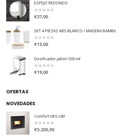
ESPEJO REDONDO
0
out of 5
€
37,00
SET 4 PIEZAS ABS BLANCO / MADERA BAMBò
0
out of 5
€
15,00
Dosificador jabón 500 ml
0
out of 5
€
19,00
OFERTAS
NOVEDADES
Comfort Idro L80
0
out of 5
€
5.200,00