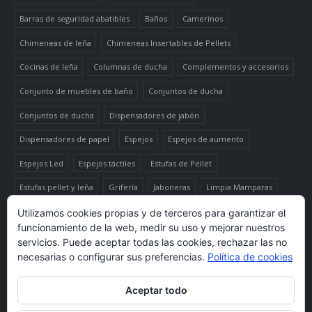
Barras de seguridad abatibles
Baños
Camerinos
Chimeneas de leña
Chimeneas Insertables de Pellets
Cocinas de leña
Columnas de ducha
Complementos y accesorios
Conjunto de muebles de baño
Conjuntos de ducha
Conjuntos de ducha
Dispensadores de jabón
Dispensadores de papel
Espejos
Espejos de aumento
Espejos Led
Espejos táctiles
Estufas de Pellet
Estufas pellet y leña
Grifería
Jaboneras
Limpia Mamparas
Luminaria
Mueble auxiliar alto
Muebles de baño
Papeleras
Utilizamos cookies propias y de terceros para garantizar el
funcionamiento de la web, medir su uso y mejorar nuestros
Termo-productos de leña
TermoChimeneas de Pellets
servicios. Puede aceptar todas las cookies, rechazar las no
necesarias o configurar sus preferencias.
Política de cookies
TermoEstufas de Pellets
Toalleros eléctricos secatoallas
Aceptar todo