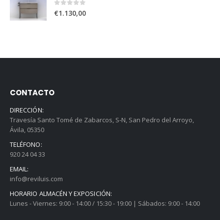
0
out of 5
€
1.130,00
CONTACTO
DIRECCIÓN:
Travesía Santo Tomé de Zabarcos, S-N, San Pedro del Arroyo,
Ávila, 05350
TELÉFONO:
920 24 04 33
EMAIL:
info@reviluis.com
HORARIO ALMACÉN Y EXPOSICIÓN:
Lunes - Viernes: 9:00 - 14:00 / 15:30 - 19:00 | Sábados: 9:00 - 14:00