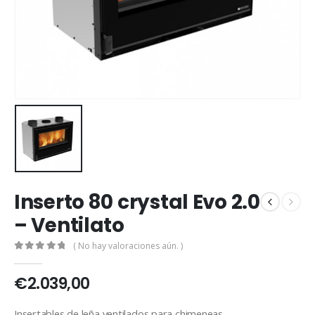
Inserto 80 crystal Evo 2.0
– Ventilato
( No hay valoraciones aún. )
0
out of 5
€
2.039,00
Insertables de leña ventilados para chimeneas