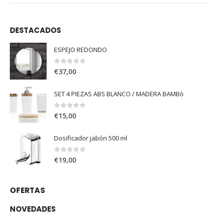
DESTACADOS
ESPEJO REDONDO
0
out of 5
€
37,00
SET 4 PIEZAS ABS BLANCO / MADERA BAMBò
0
out of 5
€
15,00
Dosificador jabón 500 ml
0
out of 5
€
19,00
OFERTAS
NOVEDADES