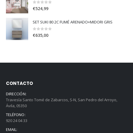
0
out of 5
€
524,99
SET SUKI 80 2C FUMÉ ARENADO+MIDORI GRIS
0
out of 5
€
635,00
CONTACTO
DIRECCIÓN:
Travesía Santo Tomé de Zabarcos, S-N, San Pedro del Arroyo,
Ávila, 05350
TELÉFONO:
920 24 04 33
EMAIL: