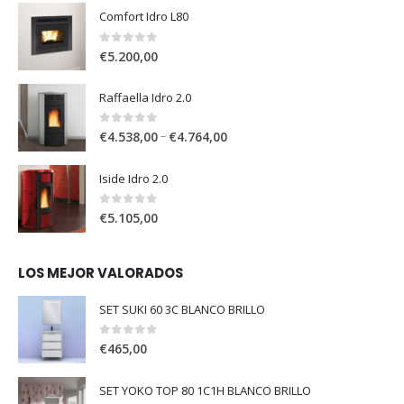
Comfort Idro L80
0
out of 5
€
5.200,00
Raffaella Idro 2.0
0
out of 5
–
€
4.538,00
€
4.764,00
Iside Idro 2.0
0
out of 5
€
5.105,00
LOS MEJOR VALORADOS
SET SUKI 60 3C BLANCO BRILLO
0
out of 5
€
465,00
SET YOKO TOP 80 1C1H BLANCO BRILLO