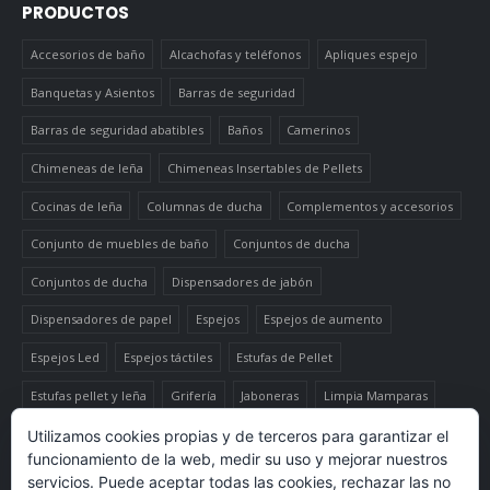
PRODUCTOS
Accesorios de baño
Alcachofas y teléfonos
Apliques espejo
Banquetas y Asientos
Barras de seguridad
Barras de seguridad abatibles
Baños
Camerinos
Chimeneas de leña
Chimeneas Insertables de Pellets
Cocinas de leña
Columnas de ducha
Complementos y accesorios
Conjunto de muebles de baño
Conjuntos de ducha
Conjuntos de ducha
Dispensadores de jabón
Dispensadores de papel
Espejos
Espejos de aumento
Espejos Led
Espejos táctiles
Estufas de Pellet
Estufas pellet y leña
Grifería
Jaboneras
Limpia Mamparas
Luminaria
Mueble auxiliar alto
Muebles de baño
Papeleras
Utilizamos cookies propias y de terceros para garantizar el
funcionamiento de la web, medir su uso y mejorar nuestros
Termo-productos de leña
TermoChimeneas de Pellets
servicios. Puede aceptar todas las cookies, rechazar las no