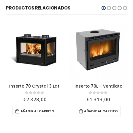
PRODUCTOS RELACIONADOS
Inserto 70 Crystal 3 Lati
Inserto 70L – Ventilato
€
2.328,00
€
1.313,00
0
out of 5
0
out of 5
AÑADIR AL CARRITO
AÑADIR AL CARRITO