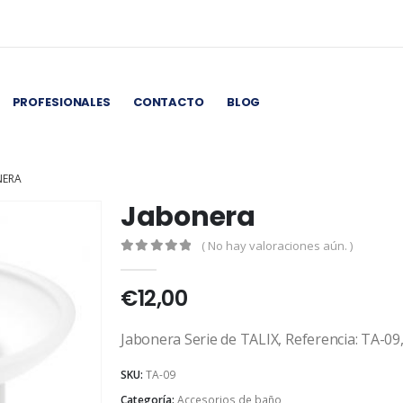
PROFESIONALES
CONTACTO
BLOG
NERA
Jabonera
( No hay valoraciones aún. )
0
out of 5
€
12,00
Jabonera Serie de TALIX, Referencia: TA-09,
SKU:
TA-09
Categoría:
Accesorios de baño