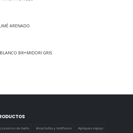
 FUMÉ ARENADO
C BLANCO BR+MIDORI GRIS
RODUCTOS
ccesorios de baño
Alcachofas y teléfonos
Apliques espejo