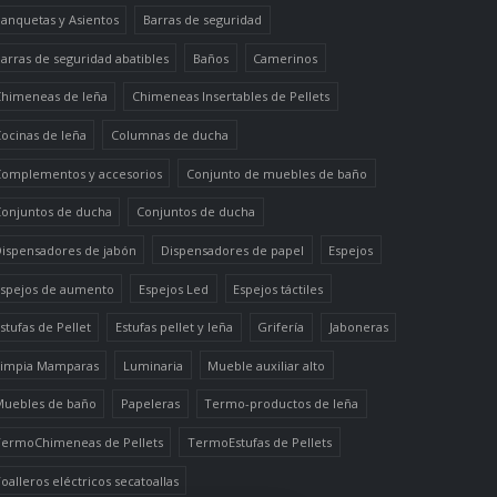
anquetas y Asientos
Barras de seguridad
arras de seguridad abatibles
Baños
Camerinos
himeneas de leña
Chimeneas Insertables de Pellets
ocinas de leña
Columnas de ducha
omplementos y accesorios
Conjunto de muebles de baño
onjuntos de ducha
Conjuntos de ducha
ispensadores de jabón
Dispensadores de papel
Espejos
spejos de aumento
Espejos Led
Espejos táctiles
stufas de Pellet
Estufas pellet y leña
Grifería
Jaboneras
impia Mamparas
Luminaria
Mueble auxiliar alto
uebles de baño
Papeleras
Termo-productos de leña
ermoChimeneas de Pellets
TermoEstufas de Pellets
oalleros eléctricos secatoallas