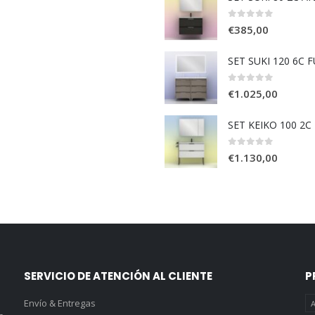
0
out of 5
€
385,00
SET SUKI 120 6C
0
out of 5
€
1.025,00
SET KEIKO 100 2
0
out of 5
€
1.130,00
SERVICIO DE ATENCIÓN AL CLIENTE
P
Envío & Entregas
A