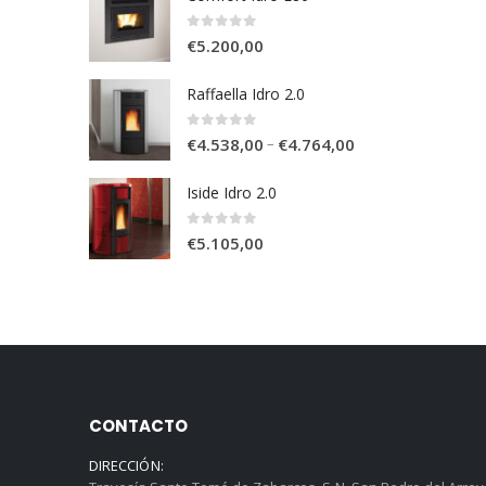
0
out of 5
€
5.200,00
Raffaella Idro 2.0
0
out of 5
–
€
4.538,00
€
4.764,00
Iside Idro 2.0
0
out of 5
€
5.105,00
CONTACTO
DIRECCIÓN: