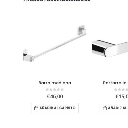
abón
Barra mediana
Portarrollo
5
0
out of 5
0
out 
€
46,00
€
15,
RITO
AÑADIR AL CARRITO
AÑADIR AL