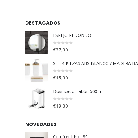
DESTACADOS
ESPEJO REDONDO
0
out of 5
€
37,00
SET 4 PIEZAS ABS BLANCO / MADERA B
0
out of 5
€
15,00
Dosificador jabón 500 ml
0
out of 5
€
19,00
NOVEDADES
Comfort Idro L80