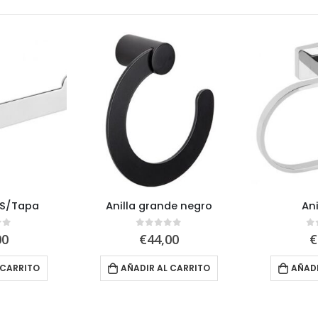
 S/Tapa
Anilla grande negro
Ani
of 5
0
out of 5
0
00
€
44,00
€
 CARRITO
AÑADIR AL CARRITO
AÑADI