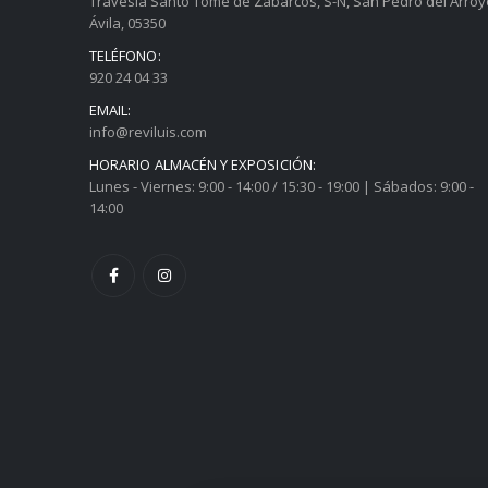
Travesía Santo Tomé de Zabarcos, S-N, San Pedro del Arroy
Ávila, 05350
TELÉFONO:
920 24 04 33
EMAIL:
info@reviluis.com
HORARIO ALMACÉN Y EXPOSICIÓN:
Lunes - Viernes: 9:00 - 14:00 / 15:30 - 19:00 | Sábados: 9:00 -
14:00