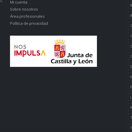
o,
Mi cuenta
B
Sobre nosotros
B
Área profesionales
Política de privacidad
C
C
C
C
D
E
E
L
M
T
T