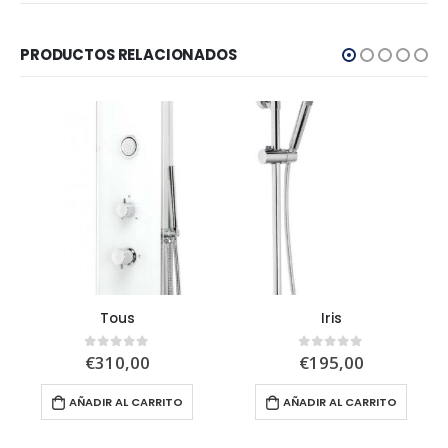
PRODUCTOS RELACIONADOS
Tous
Iris
€
310,00
€
195,00
0
out of 5
0
out of 5
AÑADIR AL CARRITO
AÑADIR AL CARRITO