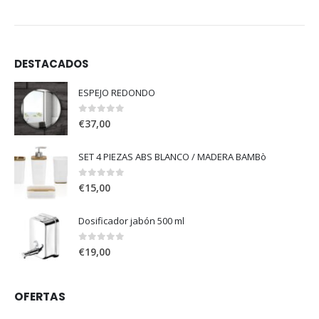
DESTACADOS
ESPEJO REDONDO
0
out of 5
€
37,00
SET 4 PIEZAS ABS BLANCO / MADERA BAMBò
0
out of 5
€
15,00
Dosificador jabón 500 ml
0
out of 5
€
19,00
OFERTAS