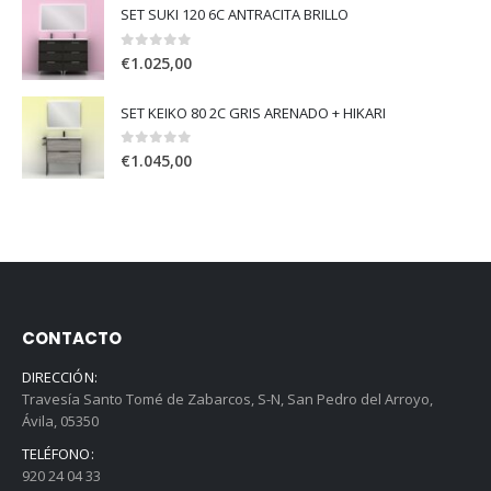
SET SUKI 120 6C ANTRACITA BRILLO
0
out of 5
€
1.025,00
SET KEIKO 80 2C GRIS ARENADO + HIKARI
0
out of 5
€
1.045,00
CONTACTO
DIRECCIÓN:
Travesía Santo Tomé de Zabarcos, S-N, San Pedro del Arroyo,
Ávila, 05350
TELÉFONO:
920 24 04 33