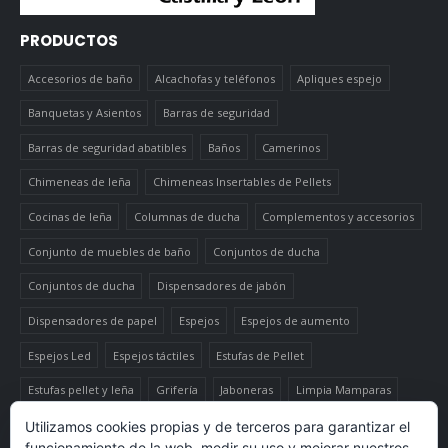
PRODUCTOS
Accesorios de baño
Alcachofas y teléfonos
Apliques espejo
Banquetas y Asientos
Barras de seguridad
Barras de seguridad abatibles
Baños
Camerinos
Chimeneas de leña
Chimeneas Insertables de Pellets
Cocinas de leña
Columnas de ducha
Complementos y accesorios
Conjunto de muebles de baño
Conjuntos de ducha
Conjuntos de ducha
Dispensadores de jabón
Dispensadores de papel
Espejos
Espejos de aumento
Espejos Led
Espejos táctiles
Estufas de Pellet
Estufas pellet y leña
Grifería
Jaboneras
Limpia Mamparas
Luminaria
Mueble auxiliar alto
Muebles de baño
Papeleras
Utilizamos cookies propias y de terceros para garantizar el
funcionamiento de la web, medir su uso y mejorar nuestros