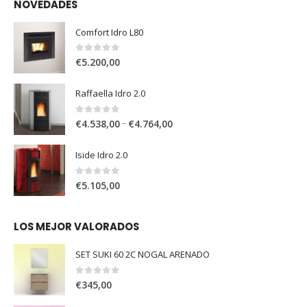
NOVEDADES
Comfort Idro L80
0
out of 5
€
5.200,00
Raffaella Idro 2.0
0
out of 5
–
€
4.538,00
€
4.764,00
Iside Idro 2.0
0
out of 5
€
5.105,00
LOS MEJOR VALORADOS
SET SUKI 60 2C NOGAL ARENADO
0
out of 5
€
345,00