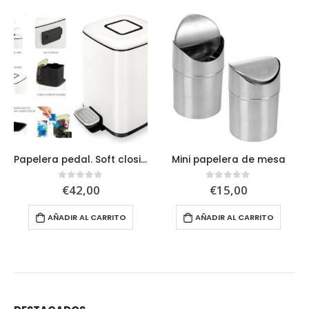
Papelera pedal. Soft closing
Mini papelera de mesa
€
42,00
€
15,00
0
out of 5
0
out of 5
AÑADIR AL CARRITO
AÑADIR AL CARRITO