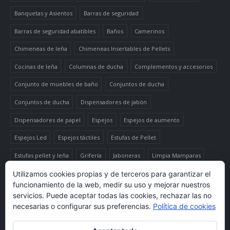
Banquetas y Asientos
Barras de seguridad
Barras de seguridad abatibles
Baños
Camerinos
Chimeneas de leña
Chimeneas Insertables de Pellets
Cocinas de leña
Columnas de ducha
Complementos y accesorios
Conjunto de muebles de baño
Conjuntos de ducha
Conjuntos de ducha
Dispensadores de jabón
Dispensadores de papel
Espejos
Espejos de aumento
Espejos Led
Espejos táctiles
Estufas de Pellet
Estufas pellet y leña
Grifería
Jaboneras
Limpia Mamparas
Luminaria
Mueble auxiliar alto
Muebles de baño
Papeleras
Utilizamos cookies propias y de terceros para garantizar el
funcionamiento de la web, medir su uso y mejorar nuestros
Termo-productos de leña
TermoChimeneas de Pellets
servicios. Puede aceptar todas las cookies, rechazar las no
necesarias o configurar sus preferencias.
Política de cookies
TermoEstufas de Pellets
Toalleros eléctricos secatoallas