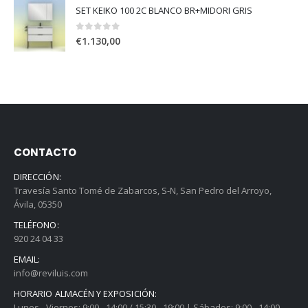
SET KEIKO 100 2C BLANCO BR+MIDORI GRIS
0
out of 5
€
1.130,00
CONTACTO
DIRECCIÓN:
Travesía Santo Tomé de Zabarcos, S-N, San Pedro del Arroyo,
Ávila, 05350
TELÉFONO:
920 24 04 33
EMAIL:
info@reviluis.com
HORARIO ALMACÉN Y EXPOSICIÓN:
Lunes - Viernes: 9:00 - 14:00 / 15:30 - 19:00 | Sábados: 9:00 - 14:00