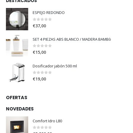
DESTACADOS
ESPEJO REDONDO
0
out of 5
€
37,00
SET 4 PIEZAS ABS BLANCO / MADERA BAMBò
0
out of 5
€
15,00
Dosificador jabón 500 ml
0
out of 5
€
19,00
OFERTAS
NOVEDADES
Comfort Idro L80
0
out of 5