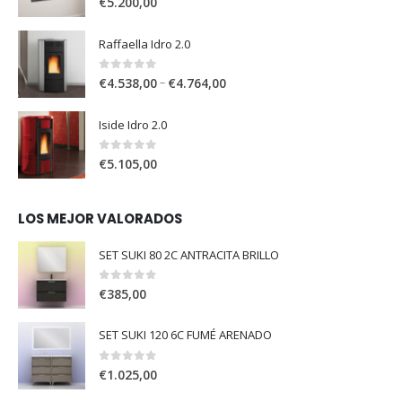
€
5.200,00
Raffaella Idro 2.0
0
out of 5
–
€
4.538,00
€
4.764,00
Iside Idro 2.0
0
out of 5
€
5.105,00
LOS MEJOR VALORADOS
SET SUKI 80 2C ANTRACITA BRILLO
0
out of 5
€
385,00
SET SUKI 120 6C FUMÉ ARENADO
0
out of 5
€
1.025,00