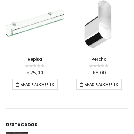
Repisa
Percha
€
25,00
€
8,00
0
out of 5
0
out of 5
AÑADIR AL CARRITO
AÑADIR AL CARRITO
DESTACADOS