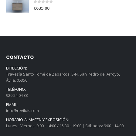
0
out of 5
€
635,00
CONTACTO
DIRECCIÓN:
Travesía Santo Tomé de Zabarcos, S-N, San Pedro del Arroyo,
Ávila, 05350
TELÉFONO:
920 24 04 33
EMAIL:
info@reviluis.com
HORARIO ALMACÉN Y EXPOSICIÓN:
Lunes - Viernes: 9:00 - 14:00 / 15:30 - 19:00 | Sábados: 9:00 - 14:00