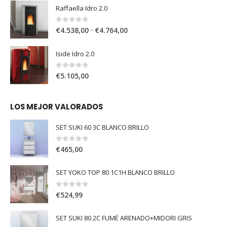
Raffaella Idro 2.0
0
out of 5
–
€
4.538,00
€
4.764,00
Iside Idro 2.0
0
out of 5
€
5.105,00
LOS MEJOR VALORADOS
SET SUKI 60 3C BLANCO BRILLO
0
out of 5
€
465,00
SET YOKO TOP 80 1C1H BLANCO BRILLO
0
out of 5
€
524,99
SET SUKI 80 2C FUMÉ ARENADO+MIDORI GRIS