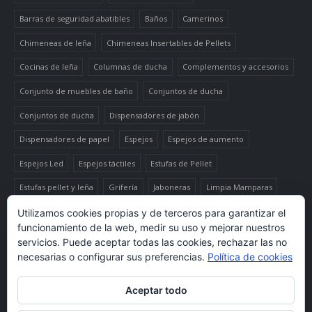
Barras de seguridad abatibles
Baños
Camerinos
Chimeneas de leña
Chimeneas Insertables de Pellets
Cocinas de leña
Columnas de ducha
Complementos y accesorios
Conjunto de muebles de baño
Conjuntos de ducha
Conjuntos de ducha
Dispensadores de jabón
Dispensadores de papel
Espejos
Espejos de aumento
Espejos Led
Espejos táctiles
Estufas de Pellet
Estufas pellet y leña
Grifería
Jaboneras
Limpia Mamparas
Luminaria
Mueble auxiliar alto
Muebles de baño
Papeleras
Utilizamos cookies propias y de terceros para garantizar el
funcionamiento de la web, medir su uso y mejorar nuestros
Termo-productos de leña
TermoChimeneas de Pellets
servicios. Puede aceptar todas las cookies, rechazar las no
necesarias o configurar sus preferencias.
Política de cookies
TermoEstufas de Pellets
Toalleros eléctricos secatoallas
Aceptar todo