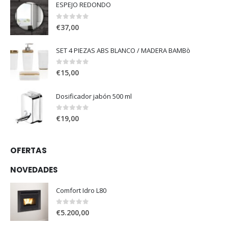
ESPEJO REDONDO
0
out of 5
€
37,00
SET 4 PIEZAS ABS BLANCO / MADERA BAMBò
0
out of 5
€
15,00
Dosificador jabón 500 ml
0
out of 5
€
19,00
OFERTAS
NOVEDADES
Comfort Idro L80
0
out of 5
€
5.200,00