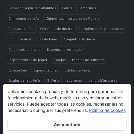
Barras de seguridad abatibles
Baños
Camerinos
Chimeneas de leña
Chimeneas Insertables de Pellets
Cocinas de leña
Columnas de ducha
Complementos y accesorios
Conjunto de muebles de baño
Conjuntos de ducha
Conjuntos de ducha
Dispensadores de jabón
Dispensadores de papel
Espejos
Espejos de aumento
Espejos Led
Espejos táctiles
Estufas de Pellet
Estufas pellet y leña
Grifería
Jaboneras
Limpia Mamparas
Luminaria
Mueble auxiliar alto
Muebles de baño
Papeleras
Utilizamos cookies propias y de terceros para garantizar el
funcionamiento de la web, medir su uso y mejorar nuestros
Termo-productos de leña
TermoChimeneas de Pellets
servicios. Puede aceptar todas las cookies, rechazar las no
necesarias o configurar sus preferencias.
Política de cookies
TermoEstufas de Pellets
Toalleros eléctricos secatoallas
Aceptar todo