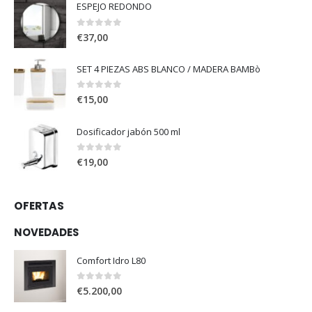
ESPEJO REDONDO
0
out of 5
€
37,00
SET 4 PIEZAS ABS BLANCO / MADERA BAMBò
0
out of 5
€
15,00
Dosificador jabón 500 ml
0
out of 5
€
19,00
OFERTAS
NOVEDADES
Comfort Idro L80
0
out of 5
€
5.200,00