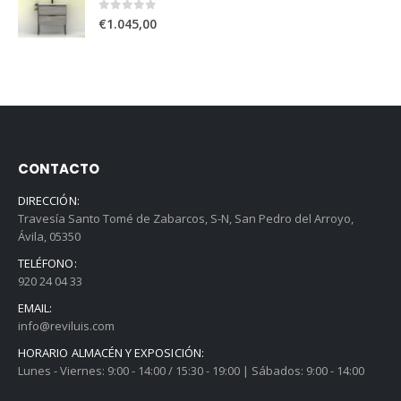
0
out of 5
€
1.045,00
CONTACTO
DIRECCIÓN:
Travesía Santo Tomé de Zabarcos, S-N, San Pedro del Arroyo,
Ávila, 05350
TELÉFONO:
920 24 04 33
EMAIL:
info@reviluis.com
HORARIO ALMACÉN Y EXPOSICIÓN:
Lunes - Viernes: 9:00 - 14:00 / 15:30 - 19:00 | Sábados: 9:00 - 14:00