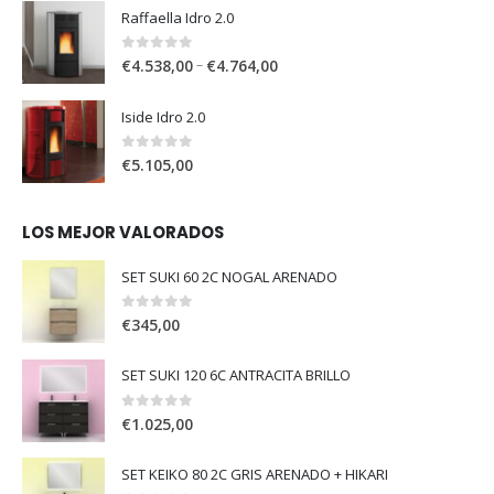
Raffaella Idro 2.0
0
out of 5
–
€
4.538,00
€
4.764,00
Iside Idro 2.0
0
out of 5
€
5.105,00
LOS MEJOR VALORADOS
SET SUKI 60 2C NOGAL ARENADO
0
out of 5
€
345,00
SET SUKI 120 6C ANTRACITA BRILLO
0
out of 5
€
1.025,00
SET KEIKO 80 2C GRIS ARENADO + HIKARI