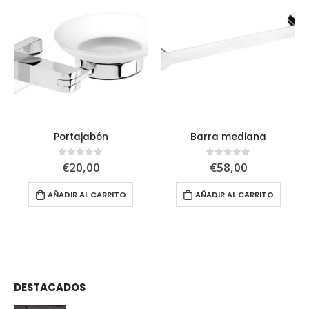
Portajabón
Barra mediana
€
20,00
€
58,00
0
out of 5
0
out of 5
AÑADIR AL CARRITO
AÑADIR AL CARRITO
DESTACADOS