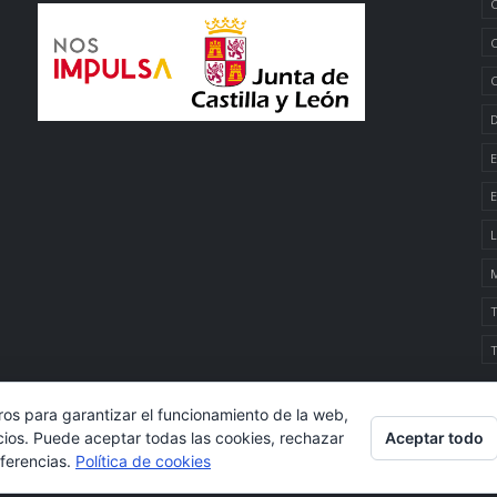
C
C
C
D
E
E
L
M
T
T
ros para garantizar el funcionamiento de la web,
Aceptar todo
cios. Puede aceptar todas las cookies, rechazar
eferencias.
Política de cookies