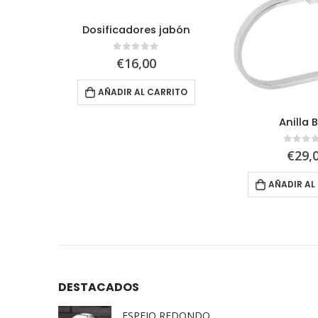
Dosificadores jabón
0
out of 5
€
16,00
AÑADIR AL CARRITO
a
Anilla 
5
0
out 
€
29,
RITO
AÑADIR AL
DESTACADOS
ESPEJO REDONDO