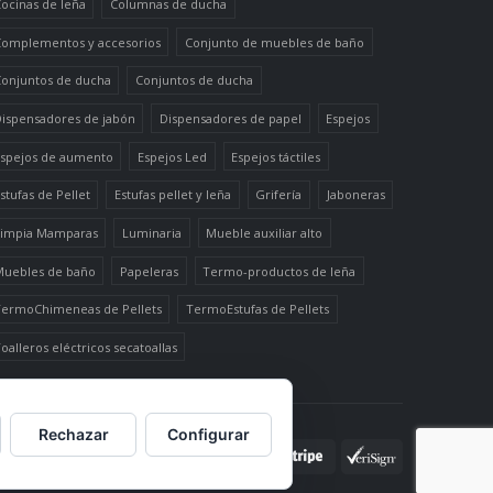
ocinas de leña
Columnas de ducha
omplementos y accesorios
Conjunto de muebles de baño
onjuntos de ducha
Conjuntos de ducha
ispensadores de jabón
Dispensadores de papel
Espejos
spejos de aumento
Espejos Led
Espejos táctiles
stufas de Pellet
Estufas pellet y leña
Grifería
Jaboneras
impia Mamparas
Luminaria
Mueble auxiliar alto
uebles de baño
Papeleras
Termo-productos de leña
ermoChimeneas de Pellets
TermoEstufas de Pellets
oalleros eléctricos secatoallas
Rechazar
Configurar