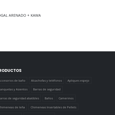
NOGAL ARENADO + KAWA
RODUCTOS
ccesorios de baño
Alcachofas y teléfonos
Apliques espejo
anquetas y Asientos
Barras de seguridad
arras de seguridad abatibles
Baños
Camerinos
himeneas de leña
Chimeneas Insertables de Pellets