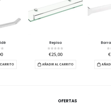
Bidé
Repisa
Barr
of 5
0
out of 5
0
00
€
25,00
€
 CARRITO
AÑADIR AL CARRITO
AÑADI
OFERTAS