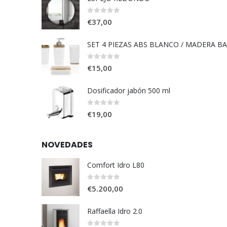
0
out of 5
€
37,00
SET 4 PIEZAS ABS BLANCO / MADERA B
0
out of 5
€
15,00
Dosificador jabón 500 ml
0
out of 5
€
19,00
NOVEDADES
Comfort Idro L80
0
out of 5
€
5.200,00
Raffaella Idro 2.0