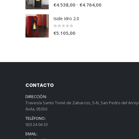
0
out of 5
–
€
4.538,00
€
4.764,00
Iside Idro 2.0
0
out of 5
€
5.105,00
CONTACTO
DIRECCIÓN:
Travesía Santo Tomé de Zabarcos, S-N, San Pedro del Arroy
Ávila, 05350
TELÉFONO:
920 24 04 33
EMAIL: