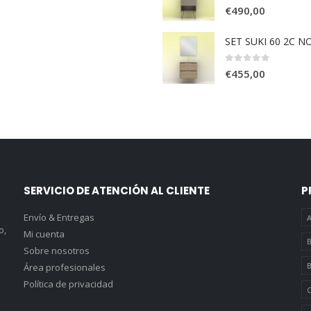
0
out of 5
€
490,00
SET SUKI 60 2C 
0
out of 5
€
455,00
SERVICIO DE ATENCIÓN AL CLIENTE
P
Envío & Entregas
A
o,
Mi cuenta
B
Sobre nosotros
B
Área profesionales
Política de privacidad
C