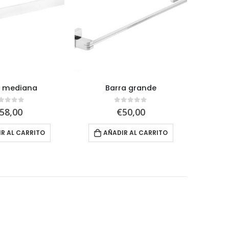
a mediana
Barra grande
out of 5
0
out of 5
58,00
€
50,00
R AL CARRITO
AÑADIR AL CARRITO