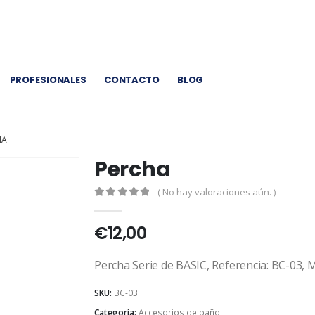
PROFESIONALES
CONTACTO
BLOG
HA
Percha
( No hay valoraciones aún. )
0
out of 5
€
12,00
Percha Serie de BASIC, Referencia: BC-03, M
SKU:
BC-03
Categoría:
Accesorios de baño