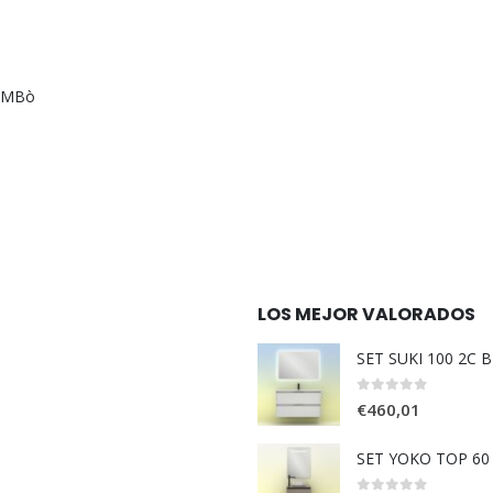
AMBò
LOS MEJOR VALORADOS
SET SUKI 100 2C
0
out of 5
€
460,01
SET YOKO TOP 6