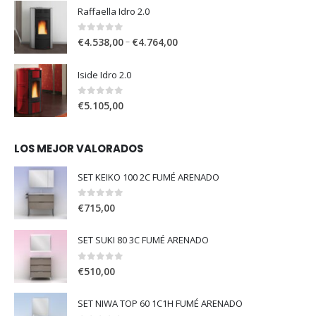
Raffaella Idro 2.0
0
out of 5
–
€
4.538,00
€
4.764,00
Iside Idro 2.0
0
out of 5
€
5.105,00
LOS MEJOR VALORADOS
SET KEIKO 100 2C FUMÉ ARENADO
0
out of 5
€
715,00
SET SUKI 80 3C FUMÉ ARENADO
0
out of 5
€
510,00
SET NIWA TOP 60 1C1H FUMÉ ARENADO