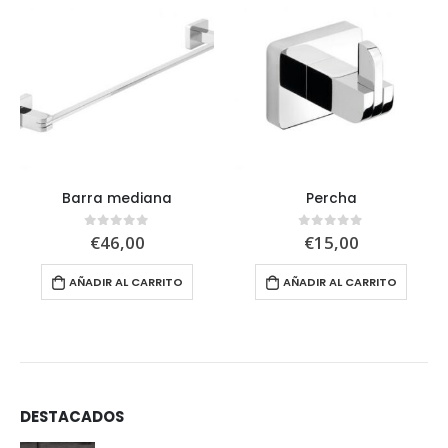
Barra mediana
Percha
€
46,00
€
15,00
0
out of 5
0
out of 5
AÑADIR AL CARRITO
AÑADIR AL CARRITO
DESTACADOS