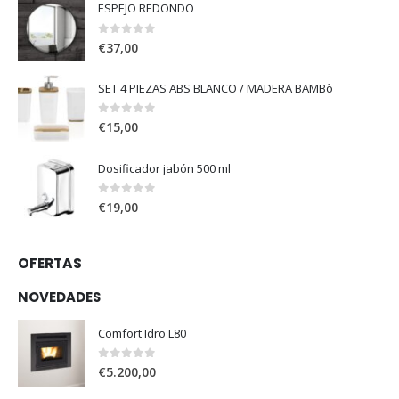
ESPEJO REDONDO
0
out of 5
€
37,00
SET 4 PIEZAS ABS BLANCO / MADERA BAMBò
0
out of 5
€
15,00
Dosificador jabón 500 ml
0
out of 5
€
19,00
OFERTAS
NOVEDADES
Comfort Idro L80
0
out of 5
€
5.200,00