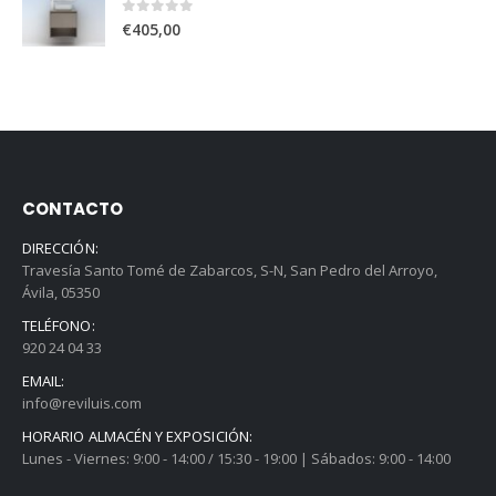
0
out of 5
€
405,00
CONTACTO
DIRECCIÓN:
Travesía Santo Tomé de Zabarcos, S-N, San Pedro del Arroyo,
Ávila, 05350
TELÉFONO:
920 24 04 33
EMAIL:
info@reviluis.com
HORARIO ALMACÉN Y EXPOSICIÓN:
Lunes - Viernes: 9:00 - 14:00 / 15:30 - 19:00 | Sábados: 9:00 - 14:00