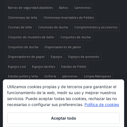
Barras de seguridad abatibles
Baños
Camerinos
Chimeneas de leña
Chimeneas Insertables de Pellets
Cocinas de leña
Columnas de ducha
Complementos y accesorios
Conjunto de muebles de baño
Conjuntos de ducha
Conjuntos de ducha
Dispensadores de jabón
Dispensadores de papel
Espejos
Espejos de aumento
Espejos Led
Espejos táctiles
Estufas de Pellet
Estufas pellet y leña
Grifería
Jaboneras
Limpia Mamparas
Luminaria
Mueble auxiliar alto
Muebles de baño
Papeleras
Utilizamos cookies propias y de terceros para garantizar el
funcionamiento de la web, medir su uso y mejorar nuestros
Termo-productos de leña
TermoChimeneas de Pellets
servicios. Puede aceptar todas las cookies, rechazar las no
necesarias o configurar sus preferencias.
Política de cookies
TermoEstufas de Pellets
Toalleros eléctricos secatoallas
Aceptar todo