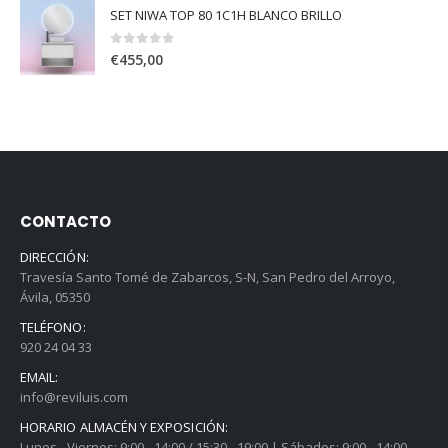
SET NIWA TOP 80 1C1H BLANCO BRILLO
0
out of 5
€
455,00
CONTACTO
DIRECCIÓN:
Travesía Santo Tomé de Zabarcos, S-N, San Pedro del Arroyo,
Ávila, 05350
TELÉFONO:
920 24 04 33
EMAIL:
info@reviluis.com
HORARIO ALMACÉN Y EXPOSICIÓN:
Lunes - Viernes: 9:00 - 14:00 / 15:30 - 19:00 | Sábados: 9:00 - 14:00