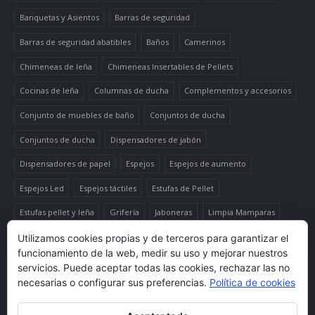
Banquetas y Asientos
Barras de seguridad
Barras de seguridad abatibles
Baños
Camerinos
Chimeneas de leña
Chimeneas Insertables de Pellets
Cocinas de leña
Columnas de ducha
Complementos y accesorios
Conjunto de muebles de baño
Conjuntos de ducha
Conjuntos de ducha
Dispensadores de jabón
Dispensadores de papel
Espejos
Espejos de aumento
Espejos Led
Espejos táctiles
Estufas de Pellet
Estufas pellet y leña
Grifería
Jaboneras
Limpia Mamparas
Luminaria
Mueble auxiliar alto
Muebles de baño
Papeleras
Utilizamos cookies propias y de terceros para garantizar el
funcionamiento de la web, medir su uso y mejorar nuestros
Termo-productos de leña
TermoChimeneas de Pellets
servicios. Puede aceptar todas las cookies, rechazar las no
necesarias o configurar sus preferencias.
Política de cookies
TermoEstufas de Pellets
Toalleros eléctricos secatoallas