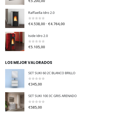
€
5.200,00
Raffaella Idro 2.0
0
out of 5
–
€
4.538,00
€
4.764,00
Iside Idro 2.0
0
out of 5
€
5.105,00
LOS MEJOR VALORADOS
SET SUKI 60 2C BLANCO BRILLO
0
out of 5
€
345,00
SET SUKI 100 3C GRIS ARENADO
0
out of 5
€
585,00