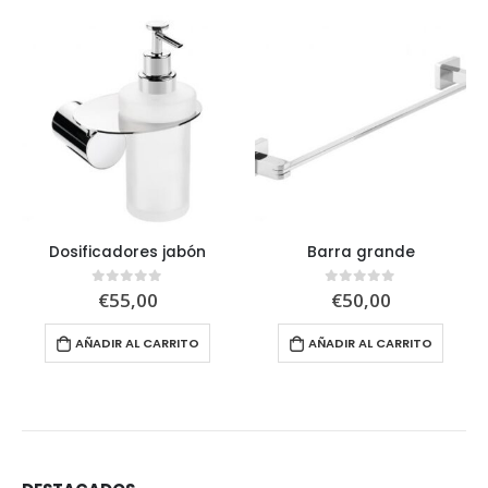
Dosificadores jabón
Barra grande
€
55,00
€
50,00
0
out of 5
0
out of 5
AÑADIR AL CARRITO
AÑADIR AL CARRITO