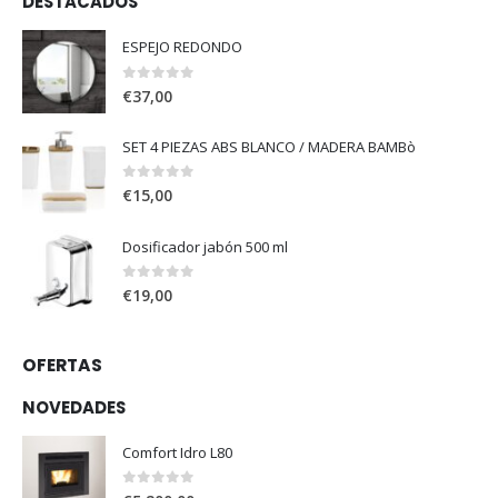
DESTACADOS
ESPEJO REDONDO
0
out of 5
€
37,00
SET 4 PIEZAS ABS BLANCO / MADERA BAMBò
0
out of 5
€
15,00
Dosificador jabón 500 ml
0
out of 5
€
19,00
OFERTAS
NOVEDADES
Comfort Idro L80
0
out of 5