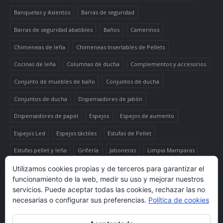
Banquetas y Asientos
Barras de seguridad
Barras de seguridad abatibles
Baños
Camerinos
Chimeneas de leña
Chimeneas Insertables de Pellets
Cocinas de leña
Columnas de ducha
Complementos y accesorios
Conjunto de muebles de baño
Conjuntos de ducha
Conjuntos de ducha
Dispensadores de jabón
Dispensadores de papel
Espejos
Espejos de aumento
Espejos Led
Espejos táctiles
Estufas de Pellet
Estufas pellet y leña
Grifería
Jaboneras
Limpia Mamparas
Luminaria
Mueble auxiliar alto
Muebles de baño
Papeleras
Utilizamos cookies propias y de terceros para garantizar el
funcionamiento de la web, medir su uso y mejorar nuestros
Termo-productos de leña
TermoChimeneas de Pellets
servicios. Puede aceptar todas las cookies, rechazar las no
necesarias o configurar sus preferencias.
Política de cookies
TermoEstufas de Pellets
Toalleros eléctricos secatoallas