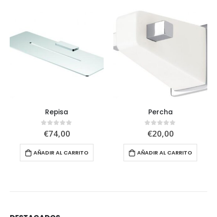
Repisa
Percha
€
74,00
€
20,00
0
out of 5
0
out of 5
AÑADIR AL CARRITO
AÑADIR AL CARRITO