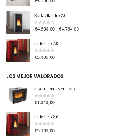
€
5.200,00
Raffaella Idro 2.0
0
out of 5
–
€
4.538,00
€
4.764,00
Iside Idro 2.0
0
out of 5
€
5.105,00
LOS MEJOR VALORADOS
Inserto 70L - Ventilato
0
out of 5
€
1.313,00
Iside Idro 2.0
0
out of 5
€
5.105,00