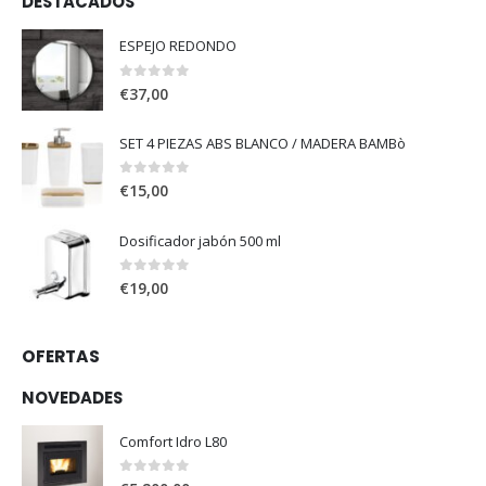
DESTACADOS
ESPEJO REDONDO
0
out of 5
€
37,00
SET 4 PIEZAS ABS BLANCO / MADERA BAMBò
0
out of 5
€
15,00
Dosificador jabón 500 ml
0
out of 5
€
19,00
OFERTAS
NOVEDADES
Comfort Idro L80
0
out of 5