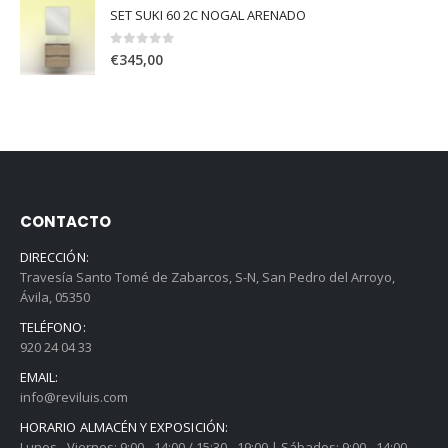
SET SUKI 60 2C NOGAL ARENADO
0
out of 5
€
345,00
CONTACTO
DIRECCIÓN:
Travesía Santo Tomé de Zabarcos, S-N, San Pedro del Arroyo,
Ávila, 05350
TELÉFONO:
920 24 04 33
EMAIL:
info@reviluis.com
HORARIO ALMACÉN Y EXPOSICIÓN:
Lunes - Viernes: 9:00 - 14:00 / 15:30 - 19:00 | Sábados: 9:00 - 14:00