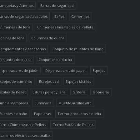
anquetas y Asientos
Barras de seguridad
arras de seguridad abatibles
Baños
Camerinos
himeneas de leña
Chimeneas Insertables de Pellets
ocinas de leña
Columnas de ducha
omplementos y accesorios
Conjunto de muebles de baño
onjuntos de ducha
Conjuntos de ducha
ispensadores de jabón
Dispensadores de papel
Espejos
spejos de aumento
Espejos Led
Espejos táctiles
stufas de Pellet
Estufas pellet y leña
Grifería
Jaboneras
impia Mamparas
Luminaria
Mueble auxiliar alto
uebles de baño
Papeleras
Termo-productos de leña
ermoChimeneas de Pellets
TermoEstufas de Pellets
oalleros eléctricos secatoallas