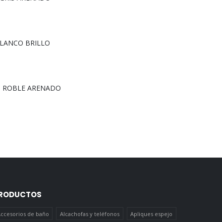
 BLANCO BRILLO
H ROBLE ARENADO
RODUCTOS
ccesorios de baño
Alcachofas y teléfonos
Apliques espejo