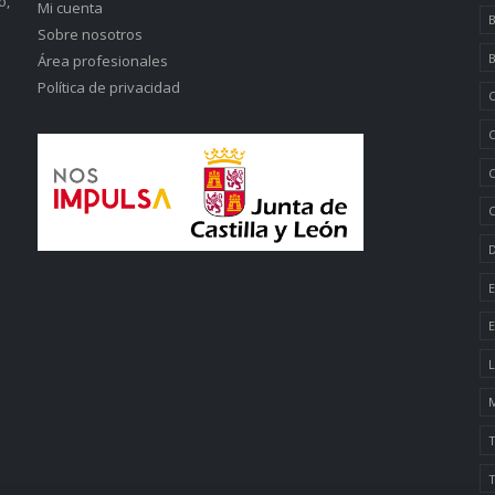
o,
Mi cuenta
B
Sobre nosotros
B
Área profesionales
Política de privacidad
C
C
C
C
D
E
E
L
M
T
T