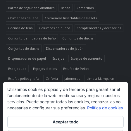
Barras de seguridad abatibles
Baños
Camerinos
Chimeneas de leña
Chimeneas Insertables de Pellets
Cocinas de leña
Columnas de ducha
Complementos y accesorios
Conjunto de muebles de baño
Conjuntos de ducha
Conjuntos de ducha
Dispensadores de jabón
Dispensadores de papel
Espejos
Espejos de aumento
Espejos Led
Espejos táctiles
Estufas de Pellet
Estufas pellet y leña
Grifería
Jaboneras
Limpia Mamparas
Luminaria
Mueble auxiliar alto
Muebles de baño
Papeleras
Utilizamos cookies propias y de terceros para garantizar el
funcionamiento de la web, medir su uso y mejorar nuestros
Termo-productos de leña
TermoChimeneas de Pellets
servicios. Puede aceptar todas las cookies, rechazar las no
necesarias o configurar sus preferencias.
Política de cookies
TermoEstufas de Pellets
Toalleros eléctricos secatoallas
Aceptar todo