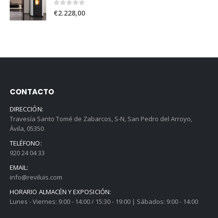
0
out of 5
€
2.228,00
CONTACTO
DIRECCIÓN:
Travesía Santo Tomé de Zabarcos, S-N, San Pedro del Arroyo,
Ávila, 05350
TELÉFONO:
920 24 04 33
EMAIL:
info@reviluis.com
HORARIO ALMACÉN Y EXPOSICIÓN:
Lunes - Viernes: 9:00 - 14:00 / 15:30 - 19:00 | Sábados: 9:00 - 14:00