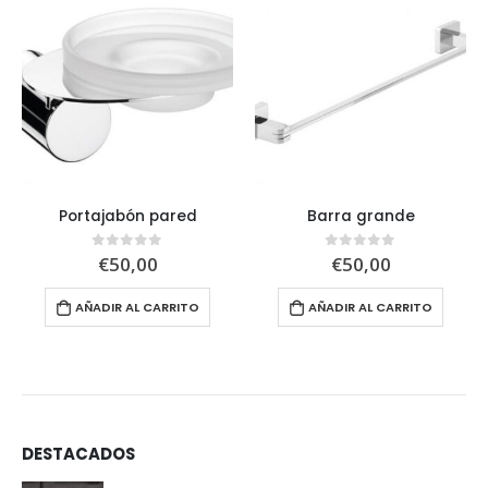
Portajabón pared
Barra grande
€
50,00
€
50,00
0
out of 5
0
out of 5
AÑADIR AL CARRITO
AÑADIR AL CARRITO
DESTACADOS