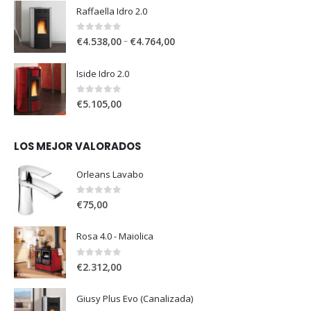
Raffaella Idro 2.0
0
out of 5
–
€
4.538,00
€
4.764,00
Iside Idro 2.0
0
out of 5
€
5.105,00
LOS MEJOR VALORADOS
Orleans Lavabo
0
out of 5
€
75,00
Rosa 4.0 - Maiolica
0
out of 5
€
2.312,00
Giusy Plus Evo (Canalizada)