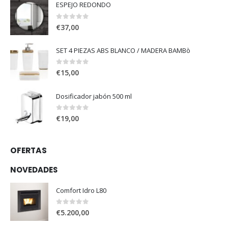
ESPEJO REDONDO
0
out of 5
€
37,00
SET 4 PIEZAS ABS BLANCO / MADERA BAMBò
0
out of 5
€
15,00
Dosificador jabón 500 ml
0
out of 5
€
19,00
OFERTAS
NOVEDADES
Comfort Idro L80
0
out of 5
€
5.200,00