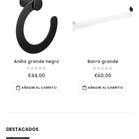
Anilla grande negro
Barra grande
€
44,00
€
60,00
0
out of 5
0
out of 5
AÑADIR AL CARRITO
AÑADIR AL CARRITO
DESTACADOS