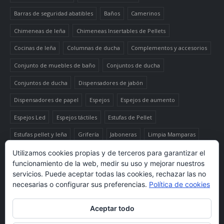
Barras de seguridad abatibles
Baños
Camerinos
Chimeneas de leña
Chimeneas Insertables de Pellets
Cocinas de leña
Columnas de ducha
Complementos y accesorios
Conjunto de muebles de baño
Conjuntos de ducha
Conjuntos de ducha
Dispensadores de jabón
Dispensadores de papel
Espejos
Espejos de aumento
Espejos Led
Espejos táctiles
Estufas de Pellet
Estufas pellet y leña
Grifería
Jaboneras
Limpia Mamparas
Luminaria
Mueble auxiliar alto
Muebles de baño
Papeleras
Utilizamos cookies propias y de terceros para garantizar el
funcionamiento de la web, medir su uso y mejorar nuestros
Termo-productos de leña
TermoChimeneas de Pellets
servicios. Puede aceptar todas las cookies, rechazar las no
necesarias o configurar sus preferencias.
Política de cookies
TermoEstufas de Pellets
Toalleros eléctricos secatoallas
Aceptar todo