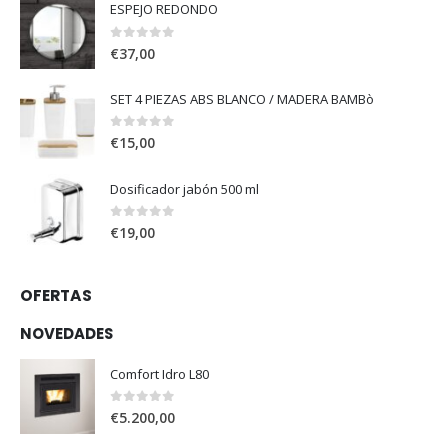
ESPEJO REDONDO
0
out of 5
€
37,00
SET 4 PIEZAS ABS BLANCO / MADERA BAMBò
0
out of 5
€
15,00
Dosificador jabón 500 ml
0
out of 5
€
19,00
OFERTAS
NOVEDADES
Comfort Idro L80
0
out of 5
€
5.200,00