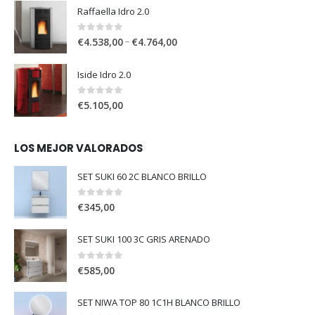
Raffaella Idro 2.0
0
out of 5
–
€
4.538,00
€
4.764,00
Iside Idro 2.0
0
out of 5
€
5.105,00
LOS MEJOR VALORADOS
SET SUKI 60 2C BLANCO BRILLO
0
out of 5
€
345,00
SET SUKI 100 3C GRIS ARENADO
0
out of 5
€
585,00
SET NIWA TOP 80 1C1H BLANCO BRILLO