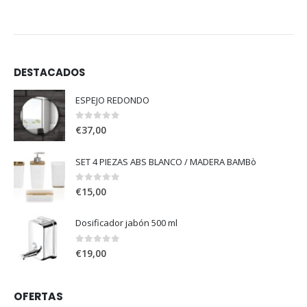
DESTACADOS
ESPEJO REDONDO
0
out of 5
€
37,00
SET 4 PIEZAS ABS BLANCO / MADERA BAMBò
0
out of 5
€
15,00
Dosificador jabón 500 ml
0
out of 5
€
19,00
OFERTAS