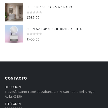
SET SUKI 100 3C GRIS ARENADO
0
out of 5
€
585,00
SET NIWA TOP 80 1C1H BLANCO BRILLO
0
out of 5
€
455,00
CONTACTO
DIRECCIÓN:
Travesía Santo Tomé de Zabarcos, S-N, San Pedro del Arroyo,
Ávila, 05350
TELÉFONO: