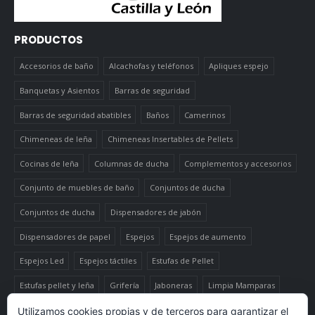
PRODUCTOS
Accesorios de baño
Alcachofas y teléfonos
Apliques espejo
Banquetas y Asientos
Barras de seguridad
Barras de seguridad abatibles
Baños
Camerinos
Chimeneas de leña
Chimeneas Insertables de Pellets
Cocinas de leña
Columnas de ducha
Complementos y accesorios
Conjunto de muebles de baño
Conjuntos de ducha
Conjuntos de ducha
Dispensadores de jabón
Dispensadores de papel
Espejos
Espejos de aumento
Espejos Led
Espejos táctiles
Estufas de Pellet
Estufas pellet y leña
Grifería
Jaboneras
Limpia Mamparas
Luminaria
Mueble auxiliar alto
Muebles de baño
Papeleras
Utilizamos cookies propias y de terceros para garantizar el