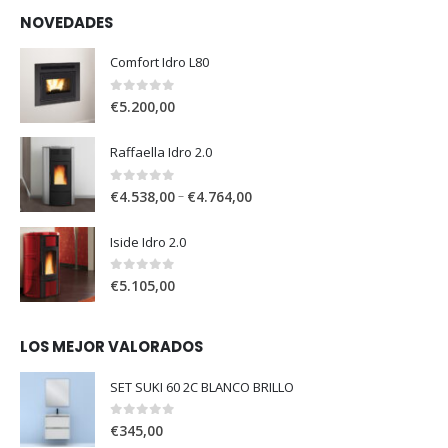
NOVEDADES
Comfort Idro L80
0
out of 5
€
5.200,00
Raffaella Idro 2.0
0
out of 5
–
€
4.538,00
€
4.764,00
Iside Idro 2.0
0
out of 5
€
5.105,00
LOS MEJOR VALORADOS
SET SUKI 60 2C BLANCO BRILLO
0
out of 5
€
345,00