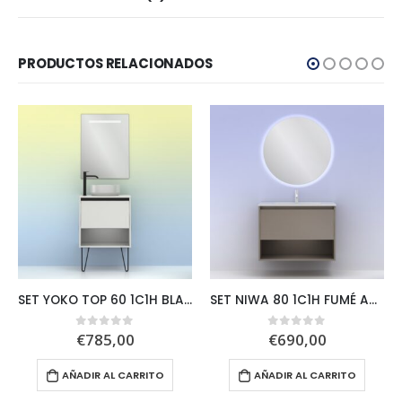
PRODUCTOS RELACIONADOS
SET YOKO TOP 60 1C1H BLANCO BRILLO+NOMI
SET NIWA 80 1C1H FUMÉ ARENADO + NOZOMI
€
785,00
€
690,00
0
out of 5
0
out of 5
AÑADIR AL CARRITO
AÑADIR AL CARRITO