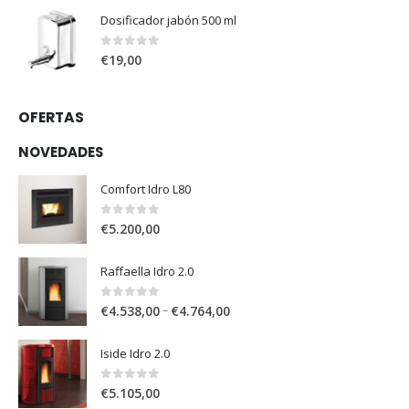
Dosificador jabón 500 ml
0
out of 5
€
19,00
OFERTAS
NOVEDADES
Comfort Idro L80
0
out of 5
€
5.200,00
Raffaella Idro 2.0
0
out of 5
–
€
4.538,00
€
4.764,00
Iside Idro 2.0
0
out of 5
€
5.105,00