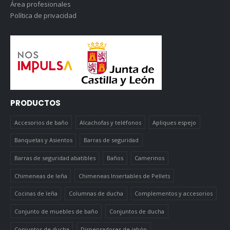
Área profesionales
Política de privacidad
PRODUCTOS
Accesorios de baño
Alcachofas y teléfonos
Apliques espejo
Banquetas y Asientos
Barras de seguridad
Barras de seguridad abatibles
Baños
Camerinos
Chimeneas de leña
Chimeneas Insertables de Pellets
Cocinas de leña
Columnas de ducha
Complementos y accesorios
Conjunto de muebles de baño
Conjuntos de ducha
Conjuntos de ducha
Dispensadores de jabón