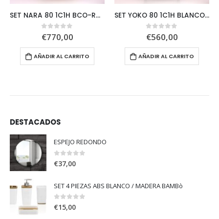
SET NARA 80 1C1H BCO-ROBLE+NOZOMI
SET YOKO 80 1C1H BLANCO BRILLO + MIKU
€
770,00
€
560,00
0
out of 5
0
out of 5
AÑADIR AL CARRITO
AÑADIR AL CARRITO
DESTACADOS
ESPEJO REDONDO
0
out of 5
€
37,00
SET 4 PIEZAS ABS BLANCO / MADERA BAMBò
0
out of 5
€
15,00