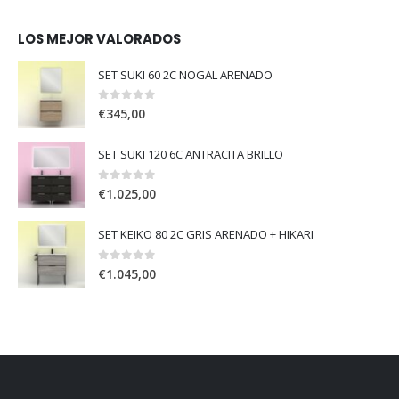
LOS MEJOR VALORADOS
SET SUKI 60 2C NOGAL ARENADO
0
out of 5
€
345,00
SET SUKI 120 6C ANTRACITA BRILLO
0
out of 5
€
1.025,00
SET KEIKO 80 2C GRIS ARENADO + HIKARI
0
out of 5
€
1.045,00