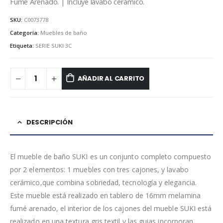
Fumé Arenado. | Incluye lavabo cerámico.
SKU:
C0073778
Categoría:
Muebles de baño
Etiqueta:
SERIE SUKI 3C
AÑADIR AL CARRITO
DESCRIPCIÓN
El mueble de baño SUKI es un conjunto completo compuesto
por 2 elementos: 1 muebles con tres cajones, y lavabo
cerámico,que combina sobriedad, tecnología y elegancia.
Este mueble está realizado en tablero de 16mm melamina
fumé arenado, el interior de los cajones del mueble SUKI está
realizado en una textura gris textil y las guias incorporan