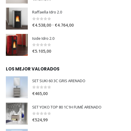
Raffaella Idro 2.0
0
out of 5
–
€
4.538,00
€
4.764,00
Iside Idro 2.0
0
out of 5
€
5.105,00
LOS MEJOR VALORADOS
SET SUKI 60 3C GRIS ARENADO
0
out of 5
€
465,00
SET YOKO TOP 80 1C1H FUMÉ ARENADO
0
out of 5
€
524,99