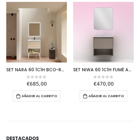
SET NARA 60 1C1H BCO-ROBLE+HOSHI
SET NIWA 60 1C1H FUMÉ ARENADO + SORA
€
685,00
€
470,00
0
out of 5
0
out of 5
AÑADIR AL CARRITO
AÑADIR AL CARRITO
DESTACADOS