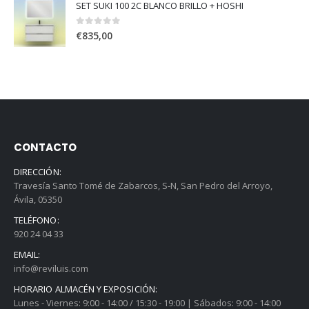
SET SUKI 100 2C BLANCO BRILLO + HOSHI
0
out of 5
€
835,00
CONTACTO
DIRECCIÓN:
Travesía Santo Tomé de Zabarcos, S-N, San Pedro del Arroyo,
Ávila, 05350
TELÉFONO:
920 24 04 33
EMAIL:
info@reviluis.com
HORARIO ALMACÉN Y EXPOSICIÓN:
Lunes - Viernes: 9:00 - 14:00 / 15:30 - 19:00 | Sábados: 9:00 - 14:00