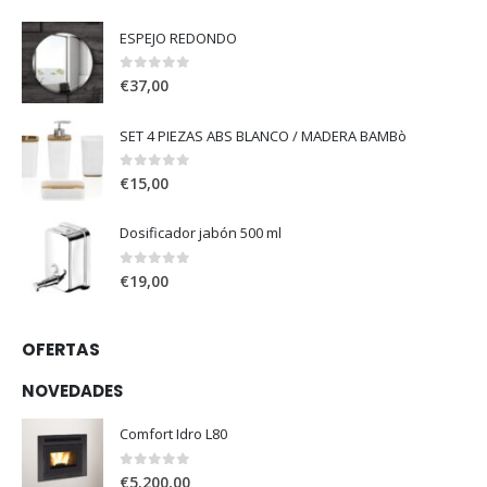
ESPEJO REDONDO
0
out of 5
€
37,00
SET 4 PIEZAS ABS BLANCO / MADERA BAMBò
0
out of 5
€
15,00
Dosificador jabón 500 ml
0
out of 5
€
19,00
OFERTAS
NOVEDADES
Comfort Idro L80
0
out of 5
€
5.200,00