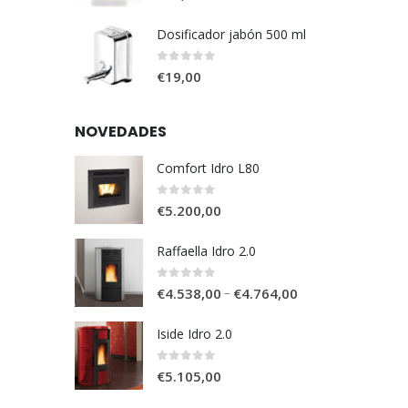
Dosificador jabón 500 ml
0
out of 5
€
19,00
NOVEDADES
Comfort Idro L80
0
out of 5
€
5.200,00
Raffaella Idro 2.0
0
out of 5
–
€
4.538,00
€
4.764,00
Iside Idro 2.0
0
out of 5
€
5.105,00