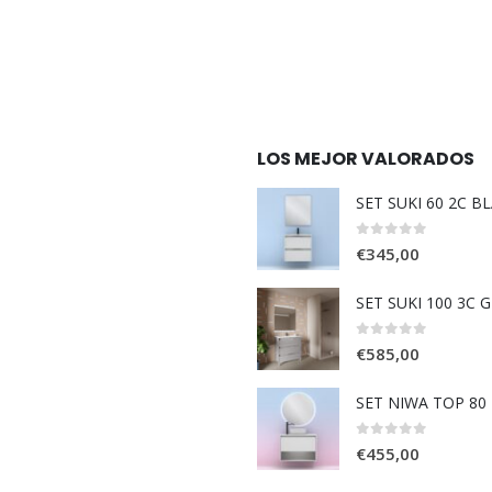
LOS MEJOR VALORADOS
SET SUKI 60 2C B
0
out of 5
€
345,00
SET SUKI 100 3C 
0
out of 5
€
585,00
SET NIWA TOP 80
0
out of 5
€
455,00