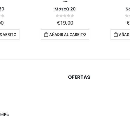
30
Moscú 20
S
of 5
0
out of 5
0
00
€
19,00
€
 CARRITO
AÑADIR AL CARRITO
AÑADI
OFERTAS
AMBò