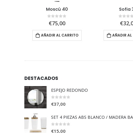
Moscú 40
Sofia 
5
0
out of 5
0
out 
€
75,00
€
32,
RITO
AÑADIR AL CARRITO
AÑADIR AL
DESTACADOS
ESPEJO REDONDO
0
out of 5
€
37,00
SET 4 PIEZAS ABS BLANCO / MADERA B
0
out of 5
€
15,00