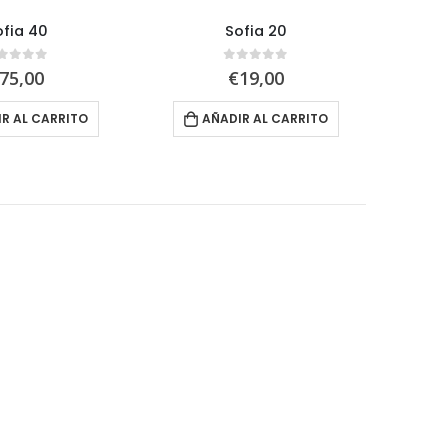
ofia 40
Sofia 20
out of 5
0
out of 5
75,00
€
19,00
R AL CARRITO
AÑADIR AL CARRITO