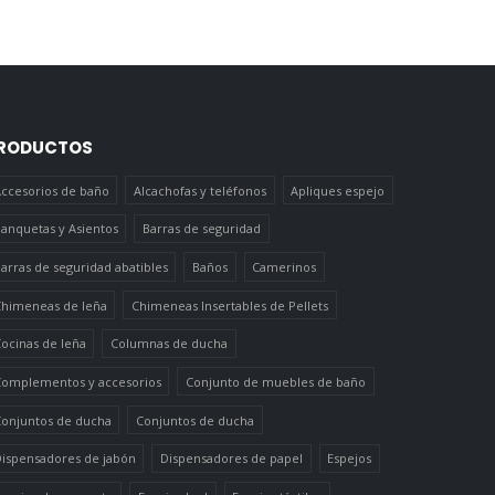
RODUCTOS
ccesorios de baño
Alcachofas y teléfonos
Apliques espejo
anquetas y Asientos
Barras de seguridad
arras de seguridad abatibles
Baños
Camerinos
himeneas de leña
Chimeneas Insertables de Pellets
ocinas de leña
Columnas de ducha
omplementos y accesorios
Conjunto de muebles de baño
onjuntos de ducha
Conjuntos de ducha
ispensadores de jabón
Dispensadores de papel
Espejos