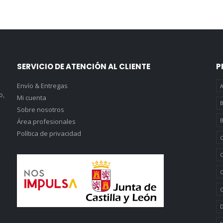
SERVICIO DE ATENCIÓN AL CLIENTE
P
Envío & Entregas
A
o,
Mi cuenta
B
Sobre nosotros
B
Área profesionales
Política de privacidad
C
C
C
C
D