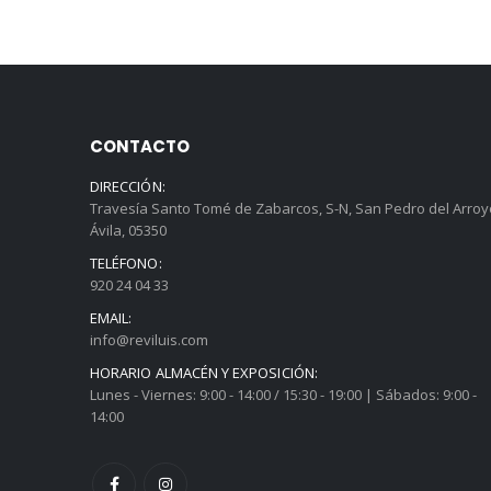
CONTACTO
DIRECCIÓN:
Travesía Santo Tomé de Zabarcos, S-N, San Pedro del Arroy
Ávila, 05350
TELÉFONO:
920 24 04 33
EMAIL:
info@reviluis.com
HORARIO ALMACÉN Y EXPOSICIÓN:
Lunes - Viernes: 9:00 - 14:00 / 15:30 - 19:00 | Sábados: 9:00 -
14:00