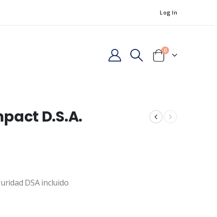
Log In
0
act D.S.A.
uridad DSA incluido