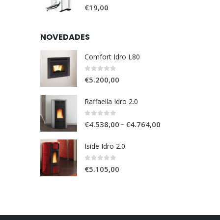
0
out of 5
€
19,00
NOVEDADES
Comfort Idro L80
0
out of 5
€
5.200,00
Raffaella Idro 2.0
0
out of 5
–
€
4.538,00
€
4.764,00
Iside Idro 2.0
0
out of 5
€
5.105,00