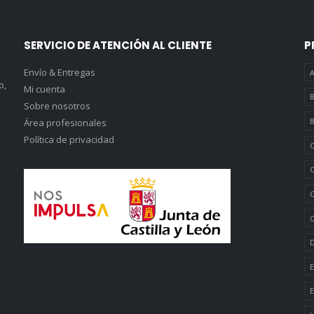
SERVICIO DE ATENCIÓN AL CLIENTE
P
Envío & Entregas
A
o,
Mi cuenta
B
Sobre nosotros
B
Área profesionales
Política de privacidad
C
C
C
C
D
E
E