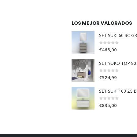
LOS MEJOR VALORADOS
SET SUKI 60 3C G
0
out of 5
€
465,00
SET YOKO TOP 8
0
out of 5
€
524,99
SET SUKI 100 2C 
0
out of 5
€
835,00