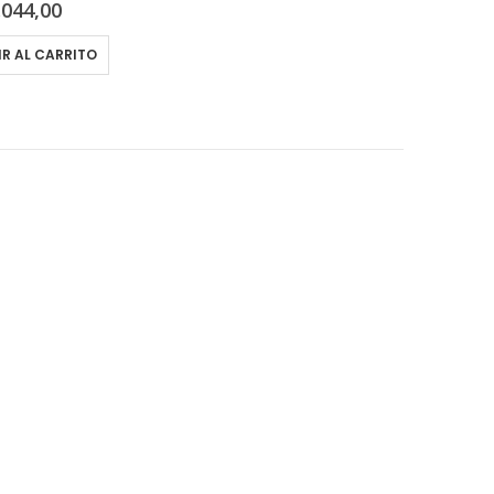
out of 5
.044,00
R AL CARRITO