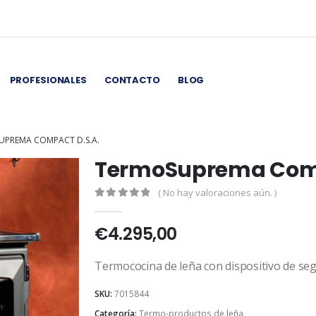
PROFESIONALES
CONTACTO
BLOG
UPREMA COMPACT D.S.A.
TermoSuprema Comp
( No hay valoraciones aún. )
0
out of 5
€
4.295,00
Termococina de leña con dispositivo de seg
SKU:
7015844
Categoría:
Termo-productos de leña