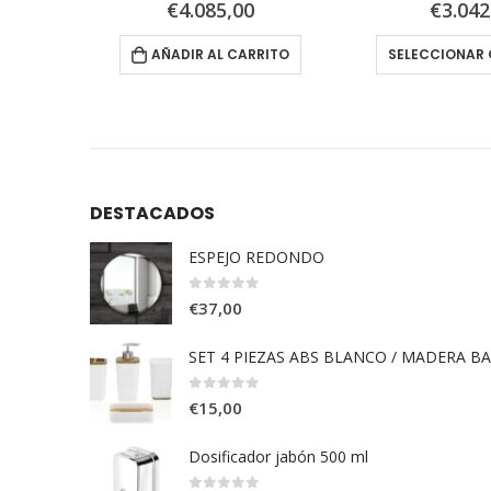
0
out of 5
0
out 
€
4.085,00
€
3.042
AÑADIR AL CARRITO
SELECCIONAR 
DESTACADOS
ESPEJO REDONDO
0
out of 5
€
37,00
SET 4 PIEZAS ABS BLANCO / MADERA B
0
out of 5
€
15,00
Dosificador jabón 500 ml