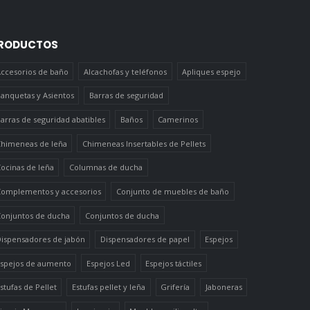
RODUCTOS
ccesorios de baño
Alcachofas y teléfonos
Apliques espejo
anquetas y Asientos
Barras de seguridad
arras de seguridad abatibles
Baños
Camerinos
himeneas de leña
Chimeneas Insertables de Pellets
ocinas de leña
Columnas de ducha
omplementos y accesorios
Conjunto de muebles de baño
onjuntos de ducha
Conjuntos de ducha
ispensadores de jabón
Dispensadores de papel
Espejos
spejos de aumento
Espejos Led
Espejos táctiles
stufas de Pellet
Estufas pellet y leña
Grifería
Jaboneras