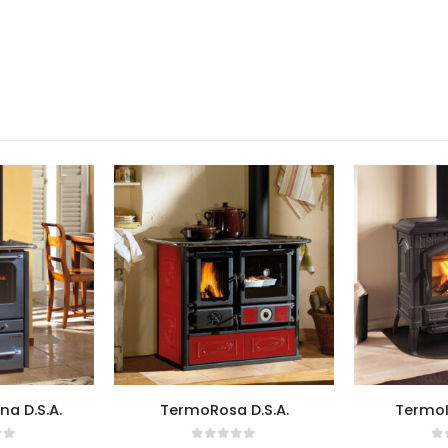
a D.S.A.
TermoRosa D.S.A.
TermoI