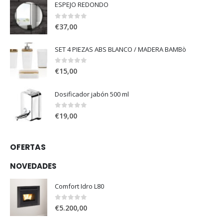
ESPEJO REDONDO
0
out of 5
€
37,00
SET 4 PIEZAS ABS BLANCO / MADERA BAMBò
0
out of 5
€
15,00
Dosificador jabón 500 ml
0
out of 5
€
19,00
OFERTAS
NOVEDADES
Comfort Idro L80
0
out of 5
€
5.200,00