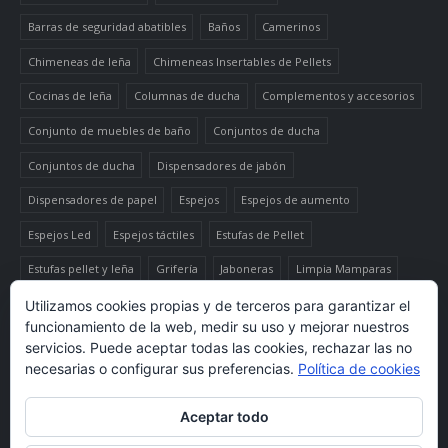
Barras de seguridad abatibles
Baños
Camerinos
Chimeneas de leña
Chimeneas Insertables de Pellets
Cocinas de leña
Columnas de ducha
Complementos y accesorios
Conjunto de muebles de baño
Conjuntos de ducha
Conjuntos de ducha
Dispensadores de jabón
Dispensadores de papel
Espejos
Espejos de aumento
Espejos Led
Espejos táctiles
Estufas de Pellet
Estufas pellet y leña
Grifería
Jaboneras
Limpia Mamparas
Luminaria
Mueble auxiliar alto
Muebles de baño
Papeleras
Utilizamos cookies propias y de terceros para garantizar el
funcionamiento de la web, medir su uso y mejorar nuestros
Termo-productos de leña
TermoChimeneas de Pellets
servicios. Puede aceptar todas las cookies, rechazar las no
necesarias o configurar sus preferencias.
Política de cookies
TermoEstufas de Pellets
Toalleros eléctricos secatoallas
Aceptar todo