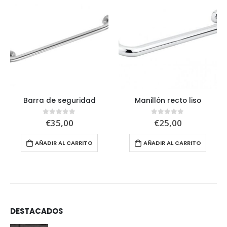
Barra de seguridad
Manillón recto liso
€
35,00
€
25,00
0
out of 5
0
out of 5
AÑADIR AL CARRITO
AÑADIR AL CARRITO
DESTACADOS