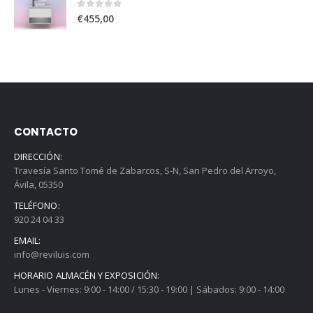
0
out of 5
€
455,00
CONTACTO
DIRECCIÓN:
Travesía Santo Tomé de Zabarcos, S-N, San Pedro del Arroyo,
Ávila, 05350
TELÉFONO:
920 24 04 33
EMAIL:
info@reviluis.com
HORARIO ALMACÉN Y EXPOSICIÓN:
Lunes - Viernes: 9:00 - 14:00 / 15:30 - 19:00 | Sábados: 9:00 - 14:00