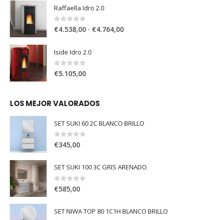
Raffaella Idro 2.0
0
out of 5
–
€
4.538,00
€
4.764,00
Iside Idro 2.0
0
out of 5
€
5.105,00
LOS MEJOR VALORADOS
SET SUKI 60 2C BLANCO BRILLO
0
out of 5
€
345,00
SET SUKI 100 3C GRIS ARENADO
0
out of 5
€
585,00
SET NIWA TOP 80 1C1H BLANCO BRILLO