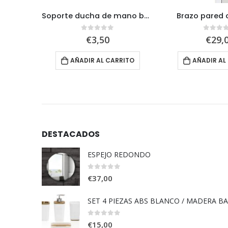
Soporte ducha de mano basculante
Brazo pared
5
0
out of 5
0
out 
€
3,50
€
29,
RITO
AÑADIR AL CARRITO
AÑADIR AL
DESTACADOS
ESPEJO REDONDO
0
out of 5
€
37,00
SET 4 PIEZAS ABS BLANCO / MADERA B
0
out of 5
€
15,00