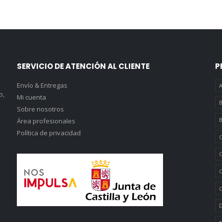
SERVICIO DE ATENCIÓN AL CLIENTE
P
Envío & Entregas
A
o,
Mi cuenta
B
Sobre nosotros
B
Área profesionales
Política de privacidad
C
C
C
C
D