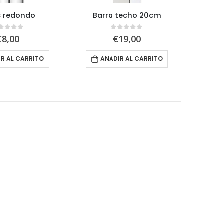
c redondo
Barra techo 20cm
out of 5
0
out of 5
€
8,00
€
19,00
R AL CARRITO
AÑADIR AL CARRITO