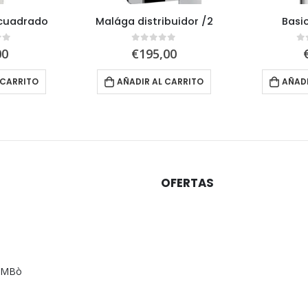
 cuadrado
Malága distribuidor /2
Basi
of 5
0
out of 5
0
00
€
195,00
 CARRITO
AÑADIR AL CARRITO
AÑADI
OFERTAS
AMBò