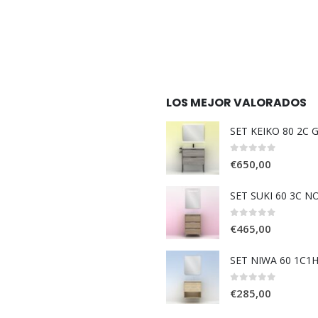
LOS MEJOR VALORADOS
SET KEIKO 80 2C
0
out of 5
€
650,00
SET SUKI 60 3C 
0
out of 5
€
465,00
SET NIWA 60 1C1
0
out of 5
€
285,00