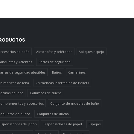
RODUCTOS
ccesorios de baño
Alcachofas y teléfonos
Apliques espejo
anquetas y Asientos
Barras de seguridad
arras de seguridad abatibles
Baños
Camerinos
himeneas de leña
Chimeneas Insertables de Pellets
ocinas de leña
Columnas de ducha
omplementos y accesorios
Conjunto de muebles de baño
onjuntos de ducha
Conjuntos de ducha
ispensadores de jabón
Dispensadores de papel
Espejos