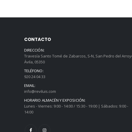
CONTACTO
DIRECCIÓN:
Travesía Santo Tomé de Zabarcos, S-N, San Pedro del Arroy
Ávila, 05350
TELÉFONO:
920 24 04 33
EMAIL:
info@reviluis.com
HORARIO ALMACÉN Y EXPOSICIÓN:
Lunes - Viernes: 9:00 - 14:00 / 15:30 - 19:00 | Sábados: 9:00 -
14:00