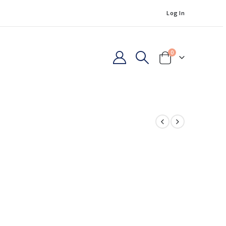
Log In
0