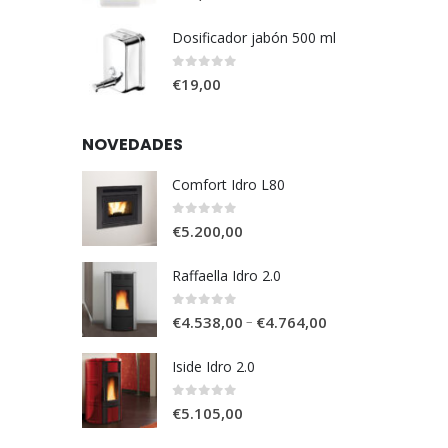
Dosificador jabón 500 ml
0
out of 5
€
19,00
NOVEDADES
Comfort Idro L80
0
out of 5
€
5.200,00
Raffaella Idro 2.0
0
out of 5
–
€
4.538,00
€
4.764,00
Iside Idro 2.0
0
out of 5
€
5.105,00