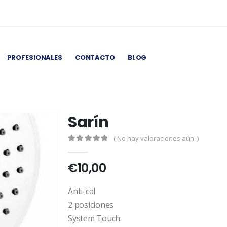
PROFESIONALES
CONTACTO
BLOG
Sarín
( No hay valoraciones aún. )
0
out of 5
€
10,00
Anti-cal
2 posiciones
System Touch: