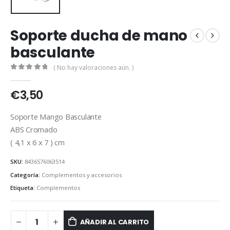
Soporte ducha de mano
basculante
( No hay valoraciones aún. )
0
out of 5
€
3,50
Soporte Mango Basculante
ABS Cromado
( 4,1 x 6 x 7 ) cm
SKU:
8436576063514
Categoría:
Complementos y accesorios
Etiqueta:
Complementos
AÑADIR AL CARRITO