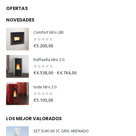
OFERTAS
NOVEDADES
Comfort Idro L80
0
out of 5
€
5.200,00
Raffaella Idro 2.0
0
out of 5
–
€
4.538,00
€
4.764,00
Iside Idro 2.0
0
out of 5
€
5.105,00
LOS MEJOR VALORADOS
SET SUKI 60 3C GRIS ARENADO