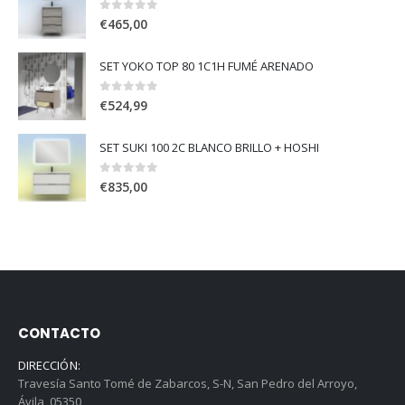
0
out of 5
€
465,00
SET YOKO TOP 80 1C1H FUMÉ ARENADO
0
out of 5
€
524,99
SET SUKI 100 2C BLANCO BRILLO + HOSHI
0
out of 5
€
835,00
CONTACTO
DIRECCIÓN:
Travesía Santo Tomé de Zabarcos, S-N, San Pedro del Arroyo,
Ávila, 05350