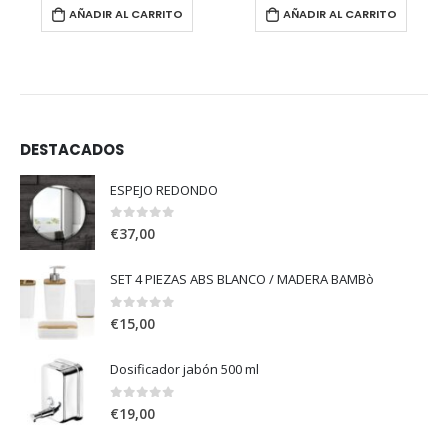
AÑADIR AL CARRITO
AÑADIR AL CARRITO
DESTACADOS
ESPEJO REDONDO
0
out of 5
€
37,00
SET 4 PIEZAS ABS BLANCO / MADERA BAMBò
0
out of 5
€
15,00
Dosificador jabón 500 ml
0
out of 5
€
19,00