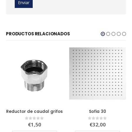
PRODUCTOS RELACIONADOS
Reductor de caudal grifos
Sofia 30
€
1,50
€
32,00
0
out of 5
0
out of 5