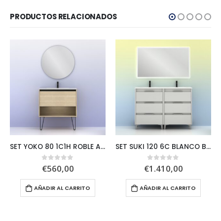
PRODUCTOS RELACIONADOS
SET YOKO 80 1C1H ROBLE ARENADO + MIKU
SET SUKI 120 6C BLANCO BRILLO + HOSHI
€
560,00
€
1.410,00
0
out of 5
0
out of 5
AÑADIR AL CARRITO
AÑADIR AL CARRITO