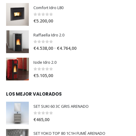
Comfort Idro L80
0
out of 5
€
5.200,00
Raffaella Idro 2.0
0
out of 5
–
€
4.538,00
€
4.764,00
Iside Idro 2.0
0
out of 5
€
5.105,00
LOS MEJOR VALORADOS
SET SUKI 60 3C GRIS ARENADO
0
out of 5
€
465,00
SET YOKO TOP 80 1C1H FUMÉ ARENADO