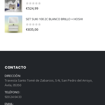
0
out of 5
€
524,99
SET SUKI 100 2C BLANCO BRILLO + HOSHI
0
out of 5
€
835,00
CONTACTO
DIRECCIÓN:
Travesía Santo Tomé de Zabarcos, S-N, San Pedro del Arroyo,
Ávila, 05350
TELÉFONO:
920 24 04 33
EMAIL: