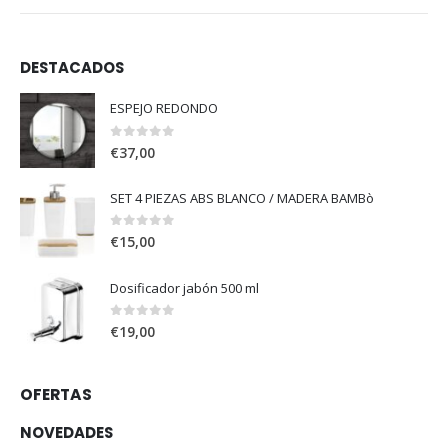
DESTACADOS
ESPEJO REDONDO
0
out of 5
€
37,00
SET 4 PIEZAS ABS BLANCO / MADERA BAMBò
0
out of 5
€
15,00
Dosificador jabón 500 ml
0
out of 5
€
19,00
OFERTAS
NOVEDADES