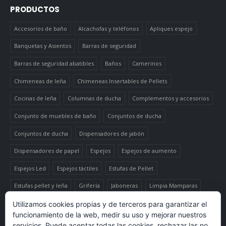
PRODUCTOS
Accesorios de baño
Alcachofas y teléfonos
Apliques espejo
Banquetas y Asientos
Barras de seguridad
Barras de seguridad abatibles
Baños
Camerinos
Chimeneas de leña
Chimeneas Insertables de Pellets
Cocinas de leña
Columnas de ducha
Complementos y accesorios
Conjunto de muebles de baño
Conjuntos de ducha
Conjuntos de ducha
Dispensadores de jabón
Dispensadores de papel
Espejos
Espejos de aumento
Espejos Led
Espejos táctiles
Estufas de Pellet
Estufas pellet y leña
Grifería
Jaboneras
Limpia Mamparas
Luminaria
Mueble auxiliar alto
Muebles de baño
Papeleras
Utilizamos cookies propias y de terceros para garantizar el
funcionamiento de la web, medir su uso y mejorar nuestros
Termo-productos de leña
TermoChimeneas de Pellets
servicios. Puede aceptar todas las cookies, rechazar las no