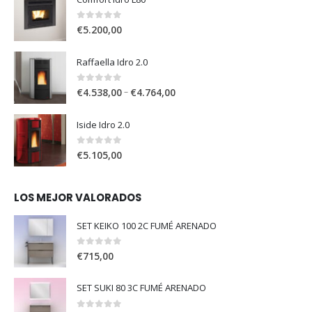
0
out of 5
€
5.200,00
Raffaella Idro 2.0
0
out of 5
–
€
4.538,00
€
4.764,00
Iside Idro 2.0
0
out of 5
€
5.105,00
LOS MEJOR VALORADOS
SET KEIKO 100 2C FUMÉ ARENADO
0
out of 5
€
715,00
SET SUKI 80 3C FUMÉ ARENADO