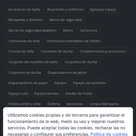
Accesorios de baño
Alcachofas y teléfonos
Apliques espejo
Banquetas y Asientos
Barras de seguridad
Barras de seguridad abatibles
Baños
Camerinos
Chimeneas de leña
Chimeneas Insertables de Pellets
Cocinas de leña
Columnas de ducha
Complementos y accesorios
Conjunto de muebles de baño
Conjuntos de ducha
Conjuntos de ducha
Dispensadores de jabón
Dispensadores de papel
Espejos
Espejos de aumento
Espejos Led
Espejos táctiles
Estufas de Pellet
Estufas pellet y leña
Grifería
Jaboneras
Limpia Mamparas
Luminaria
Mueble auxiliar alto
Muebles de baño
Papeleras
Utilizamos cookies propias y de terceros para garantizar el
funcionamiento de la web, medir su uso y mejorar nuestros
Termo-productos de leña
TermoChimeneas de Pellets
servicios. Puede aceptar todas las cookies, rechazar las no
necesarias o configurar sus preferencias.
Política de cookies
TermoEstufas de Pellets
Toalleros eléctricos secatoallas