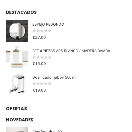
DESTACADOS
ESPEJO REDONDO
0
out of 5
€
37,00
SET 4 PIEZAS ABS BLANCO / MADERA BAMBò
0
out of 5
€
15,00
Dosificador jabón 500 ml
0
out of 5
€
19,00
OFERTAS
NOVEDADES
Comfort Idro L80