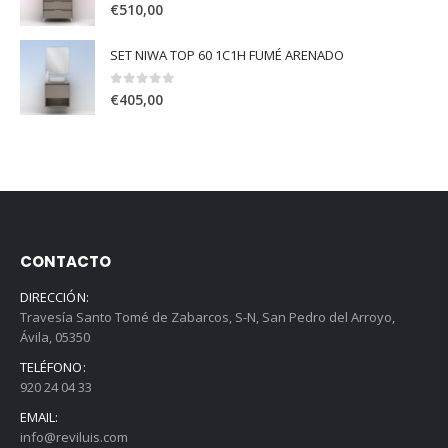
0
out of 5
€
510,00
SET NIWA TOP 60 1C1H FUMÉ ARENADO
0
out of 5
€
405,00
CONTACTO
DIRECCIÓN:
Travesía Santo Tomé de Zabarcos, S-N, San Pedro del Arroyo,
Ávila, 05350
TELÉFONO:
920 24 04 33
EMAIL:
info@reviluis.com