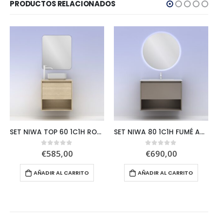
PRODUCTOS RELACIONADOS
SET NIWA TOP 60 1C1H ROBLE ARENADO+SORA
SET NIWA 80 1C1H FUMÉ ARENADO + NOZOMI
€
585,00
€
690,00
0
out of 5
0
out of 5
AÑADIR AL CARRITO
AÑADIR AL CARRITO