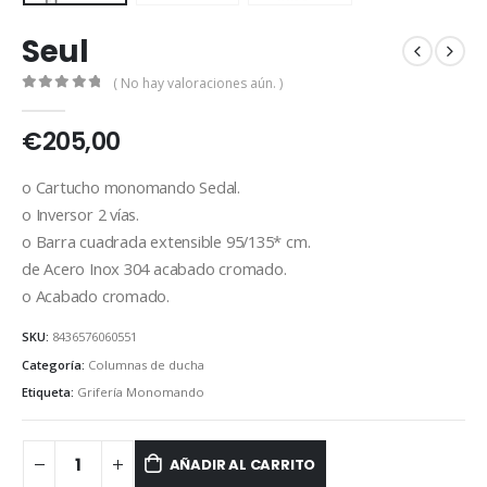
Seul
( No hay valoraciones aún. )
0
out of 5
€
205,00
o Cartucho monomando Sedal.
o Inversor 2 vías.
o Barra cuadrada extensible 95/135* cm.
de Acero Inox 304 acabado cromado.
o Acabado cromado.
SKU:
8436576060551
Categoría:
Columnas de ducha
Etiqueta:
Grifería Monomando
AÑADIR AL CARRITO