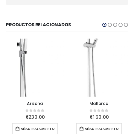
PRODUCTOS RELACIONADOS
Arizona
Mallorca
€
230,00
€
160,00
0
out of 5
0
out of 5
AÑADIR AL CARRITO
AÑADIR AL CARRITO