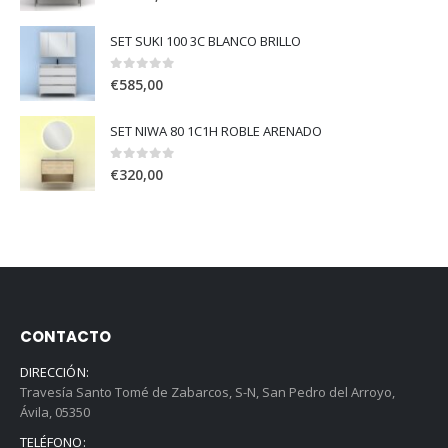
SET SUKI 100 3C BLANCO BRILLO
0
out of 5
€
585,00
SET NIWA 80 1C1H ROBLE ARENADO
0
out of 5
€
320,00
CONTACTO
DIRECCIÓN:
Travesía Santo Tomé de Zabarcos, S-N, San Pedro del Arroyo,
Ávila, 05350
TELÉFONO: