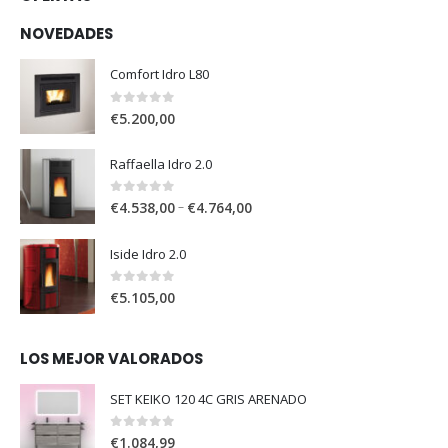
NOVEDADES
Comfort Idro L80
0
out of 5
€
5.200,00
Raffaella Idro 2.0
0
out of 5
–
€
4.538,00
€
4.764,00
Iside Idro 2.0
0
out of 5
€
5.105,00
LOS MEJOR VALORADOS
SET KEIKO 120 4C GRIS ARENADO
0
out of 5
€
1.084,99