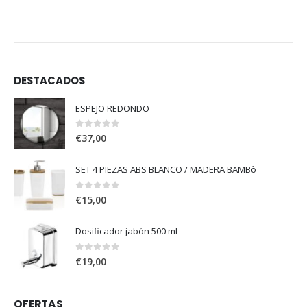
DESTACADOS
ESPEJO REDONDO
0
out of 5
€
37,00
SET 4 PIEZAS ABS BLANCO / MADERA BAMBò
0
out of 5
€
15,00
Dosificador jabón 500 ml
0
out of 5
€
19,00
OFERTAS