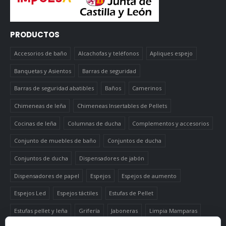
PRODUCTOS
Accesorios de baño
Alcachofas y teléfonos
Apliques espejo
Banquetas y Asientos
Barras de seguridad
Barras de seguridad abatibles
Baños
Camerinos
Chimeneas de leña
Chimeneas Insertables de Pellets
Cocinas de leña
Columnas de ducha
Complementos y accesorios
Conjunto de muebles de baño
Conjuntos de ducha
Conjuntos de ducha
Dispensadores de jabón
Dispensadores de papel
Espejos
Espejos de aumento
Espejos Led
Espejos táctiles
Estufas de Pellet
Estufas pellet y leña
Grifería
Jaboneras
Limpia Mamparas