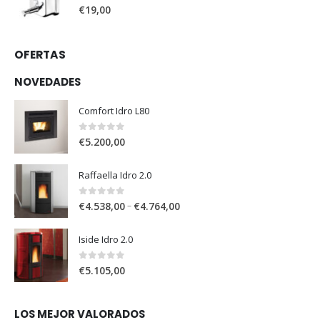
0
out of 5
€
19,00
OFERTAS
NOVEDADES
Comfort Idro L80
0
out of 5
€
5.200,00
Raffaella Idro 2.0
0
out of 5
–
€
4.538,00
€
4.764,00
Iside Idro 2.0
0
out of 5
€
5.105,00
LOS MEJOR VALORADOS