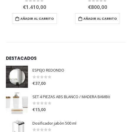
€
1.410,00
€
800,00
0
out of 5
0
out of 5
AÑADIR AL CARRITO
AÑADIR AL CARRITO
DESTACADOS
ESPEJO REDONDO
0
out of 5
€
37,00
SET 4 PIEZAS ABS BLANCO / MADERA BAMBò
0
out of 5
€
15,00
Dosificador jabón 500 ml