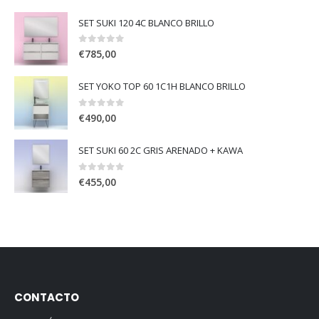
SET SUKI 120 4C BLANCO BRILLO
0
out of 5
€
785,00
SET YOKO TOP 60 1C1H BLANCO BRILLO
0
out of 5
€
490,00
SET SUKI 60 2C GRIS ARENADO + KAWA
0
out of 5
€
455,00
CONTACTO