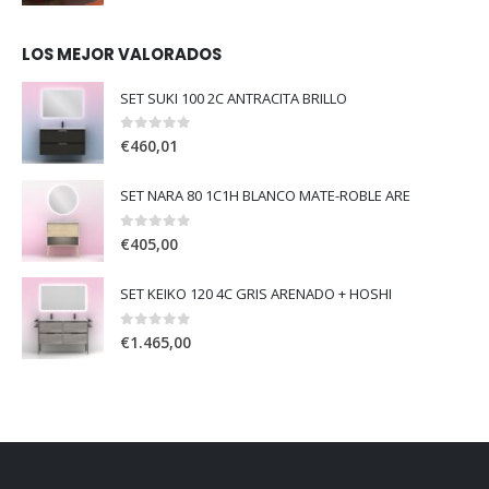
LOS MEJOR VALORADOS
SET SUKI 100 2C ANTRACITA BRILLO
0
out of 5
€
460,01
SET NARA 80 1C1H BLANCO MATE-ROBLE ARE
0
out of 5
€
405,00
SET KEIKO 120 4C GRIS ARENADO + HOSHI
0
out of 5
€
1.465,00