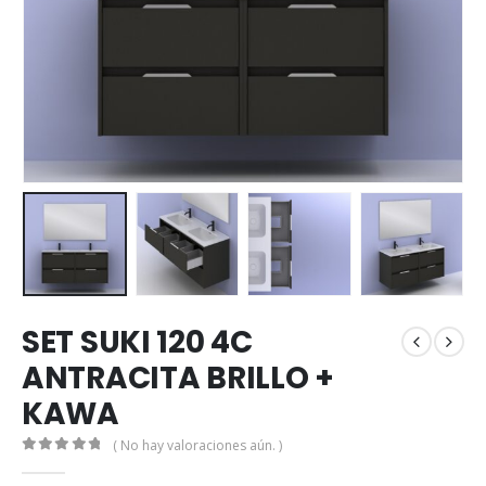
SET SUKI 120 4C
ANTRACITA BRILLO +
KAWA
( No hay valoraciones aún. )
0
out of 5