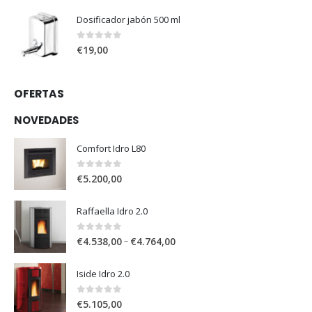
Dosificador jabón 500 ml
0
out of 5
€
19,00
OFERTAS
NOVEDADES
Comfort Idro L80
0
out of 5
€
5.200,00
Raffaella Idro 2.0
0
out of 5
–
€
4.538,00
€
4.764,00
Iside Idro 2.0
0
out of 5
€
5.105,00