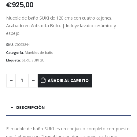
€
925,00
Mueble de baño SUKI de 120 cms con cuatro cajones.
Acabado en Antracita Brillo. | Incluye lavabo cerámico y
espejo.
SKU:
C0073844
Categoría:
Muebles de baño
Etiqueta:
SERIE SUKI 2C
AÑADIR AL CARRITO
DESCRIPCIÓN
El mueble de baño SUKI es un conjunto completo compuesto
por 4 elementos: 2 muebles con dos cajones, cada uno,