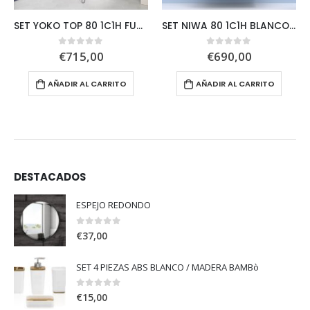
SET YOKO TOP 80 1C1H FUMÉ ARENADO + MIK
SET NIWA 80 1C1H BLANCO BRILLO + NOZOMI
€
715,00
€
690,00
0
out of 5
0
out of 5
AÑADIR AL CARRITO
AÑADIR AL CARRITO
DESTACADOS
ESPEJO REDONDO
0
out of 5
€
37,00
SET 4 PIEZAS ABS BLANCO / MADERA BAMBò
0
out of 5
€
15,00