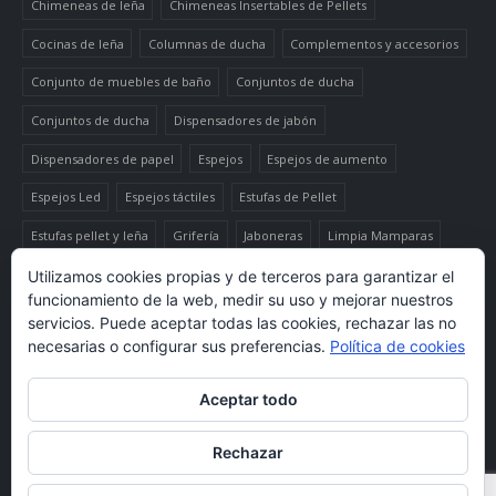
Chimeneas de leña
Chimeneas Insertables de Pellets
Cocinas de leña
Columnas de ducha
Complementos y accesorios
Conjunto de muebles de baño
Conjuntos de ducha
Conjuntos de ducha
Dispensadores de jabón
Dispensadores de papel
Espejos
Espejos de aumento
Espejos Led
Espejos táctiles
Estufas de Pellet
Estufas pellet y leña
Grifería
Jaboneras
Limpia Mamparas
Luminaria
Mueble auxiliar alto
Muebles de baño
Papeleras
Utilizamos cookies propias y de terceros para garantizar el
funcionamiento de la web, medir su uso y mejorar nuestros
Termo-productos de leña
TermoChimeneas de Pellets
servicios. Puede aceptar todas las cookies, rechazar las no
necesarias o configurar sus preferencias.
Política de cookies
TermoEstufas de Pellets
Toalleros eléctricos secatoallas
Aceptar todo
© copyright 2020. All Rights Reserved.
Rechazar