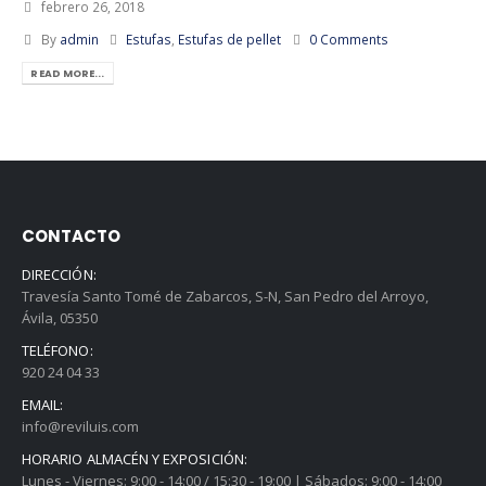
febrero 26, 2018
By
admin
Estufas
,
Estufas de pellet
0 Comments
READ MORE...
CONTACTO
DIRECCIÓN:
Travesía Santo Tomé de Zabarcos, S-N, San Pedro del Arroyo,
Ávila, 05350
TELÉFONO:
920 24 04 33
EMAIL:
info@reviluis.com
HORARIO ALMACÉN Y EXPOSICIÓN:
Lunes - Viernes: 9:00 - 14:00 / 15:30 - 19:00 | Sábados: 9:00 - 14:00